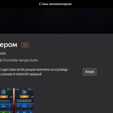
Стань миллионером
нером
12+
vchi
Oʻyinchilar bergan baho
,0
Login bilan kirish jarayon borishini va o‘yindagi
Kirish
yutuqlarni ishonchli saqlaydi
Bekor qilish
Стань
12+
миллионером
FunnyFreeGames
Oʻrgatuvchi