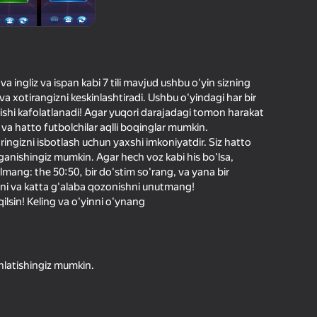
21
Yandex O'yinlari Reytingi
4,0
Oʻyinchilar bergan baho
Login bilan kirish jarayon borishini va
Kirish
o‘yindagi yutuqlarni ishonchli saqlaydi
s va ingliz va ispan kabi 7 tili mavjud ushbu o'yin sizning
 va xotirangizni keskinlashtiradi. Ushbu o'yindagi har bir
Boshlash
hirishi kafolatlanadi! Agar yuqori darajadagi tomon harakat
 va hatto futbolchilar aqlli boqinglar mumkin.
aringizni isbotlash uchun yaxshi imkoniyatdir. Siz hatto
'rganishingiz mumkin. Agar hech voz kabi his bo'lsa,
Oʻyin haqida batafsil
lmang: the 50:50, bir do'stim so'rang, va yana bir
hni va katta g'alaba qozonishni unutmang!
qilsin! Keling va o'yinni o'ynang
shlatishingiz mumkin.