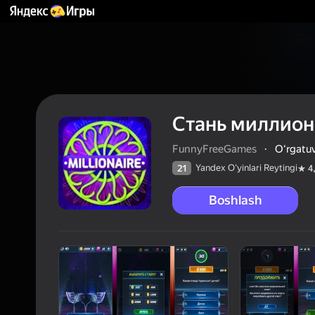
Стань миллио
FunnyFreeGames
·
Oʻrgatu
Yandex O'yinlari Reytingi
21
4
Boshlash