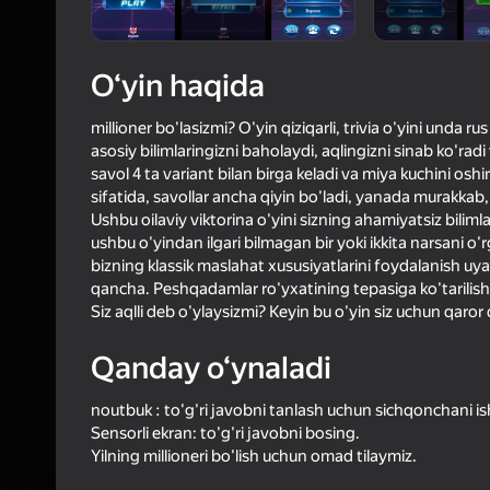
O‘yin haqida
millioner bo'lasizmi? O'yin qiziqarli, trivia o'yini unda ru
asosiy bilimlaringizni baholaydi, aqlingizni sinab ko'radi
savol 4 ta variant bilan birga keladi va miya kuchini os
sifatida, savollar ancha qiyin bo'ladi, yanada murakkab,
Ushbu oilaviy viktorina o'yini sizning ahamiyatsiz biliml
ushbu o'yindan ilgari bilmagan bir yoki ikkita narsani o
bizning klassik maslahat xususiyatlarini foydalanish uya
qancha. Peshqadamlar ro'yxatining tepasiga ko'tarilis
Siz aqlli deb o'ylaysizmi? Keyin bu o'yin siz uchun qaror 
Qanday o‘ynaladi
noutbuk : to'g'ri javobni tanlash uchun sichqonchani i
Sensorli ekran: to'g'ri javobni bosing.
Yilning millioneri bo'lish uchun omad tilaymiz.