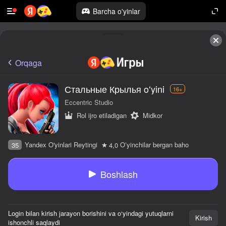
Barcha o'yinlar
Orqaga
Стальные Крылья oʻyini
16+
Eccentric Studio
Rol ijro etiladigan
Midkor
Yandex O'yinlari Reytingi
Oʻyinchilar bergan baho
35
4,0
Boshlash
Login bilan kirish jarayon borishini va o‘yindagi yutuqlarni
Kirish
ishonchli saqlaydi