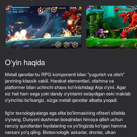
Qurilmani aylantiring
O‘yinlar faqat gorizontal
oriyentatsiyasida ishlaydi
O‘yin haqida
Metall qanotlar-bu RPG komponenti bilan "yugurish va otish"
janrining klassik vakili. Harakat elementlari, otishma va
platformer bilan uchinchi shaxs ko'rinishidagi Arja o'yini. Agar
siz hali ham sega yoki dandy o'yinlarini eslaydigan eski maktab
o'yinchisi bo'lsangiz, sizga metall qanotlar albatta yoqadi.
OʻYNASH
Ilg'or texnologiyalarga ega elita bo'linmasining ofitseri sifatida
o'ynang. Dunyoni dushman bosqinidan himoya qilish uchun
48
48
44
55
ramziy qurollardan foydalaning va yo'lingizda ko'rgan hamma
Прокачка оружия: Раннер
Doom forever
КС
Куриный Вы
narsani yo'q qiling. Biotexnologik askarlar, dronlar, ulkan