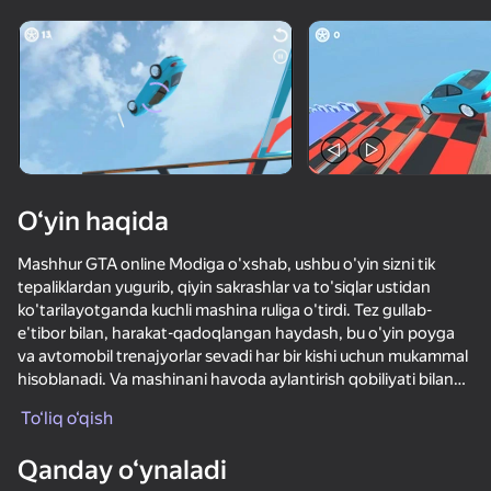
Qurilmani aylantiring
O‘yinlar faqat gorizontal
oriyentatsiyasida ishlaydi
O‘yin haqida
Mashhur GTA online Modiga o'xshab, ushbu o'yin sizni tik
tepaliklardan yugurib, qiyin sakrashlar va to'siqlar ustidan
ko'tarilayotganda kuchli mashina ruliga o'tirdi. Tez gullab-
e'tibor bilan, harakat-qadoqlangan haydash, bu o'yin poyga
va avtomobil trenajyorlar sevadi har bir kishi uchun mukammal
hisoblanadi. Va mashinani havoda aylantirish qobiliyati bilan
OʻYNASH
siz har bir darajada harakatlanayotganda o'z mahoratingizni
To‘liq o‘qish
ko'rsatishingiz mumkin. Tanlash uchun 10 xil tushish va 6 ta
noyob mashina bilan hayajonlanish imkoniyatlari cheksizdir.
Qanday o‘ynaladi