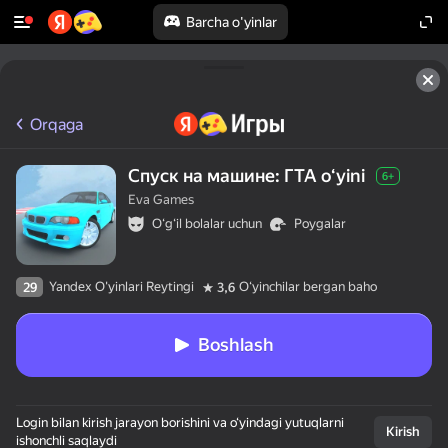
Barcha o'yinlar
Orqaga
Спуск на машине: ГТА oʻyini
6+
Eva Games
Oʻgʻil bolalar uchun
Poygalar
Yandex O'yinlari Reytingi
Oʻyinchilar bergan baho
29
3,6
Boshlash
Login bilan kirish jarayon borishini va o‘yindagi yutuqlarni
Kirish
ishonchli saqlaydi