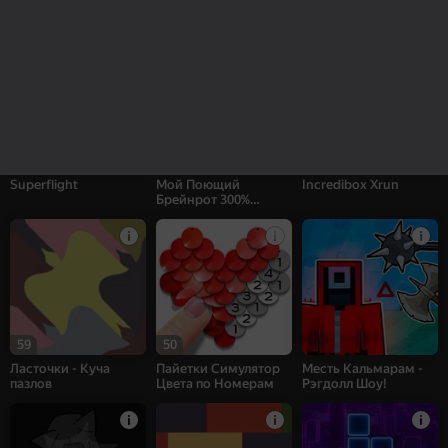
Sprunki Interactive
Заплатки - Куча
Страйк: шутер
пазлов
50
27
42
Superflight
Мой Поющий
Incredibox Xrun
Брейнрот 300%
Оригинал
59
50
Ласточки - Куча
Пайетки Симулятор
Месть Кальмарам -
пазлов
Цвета по Номерам
Рэгдолл Шоу!