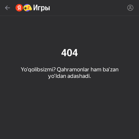
Topish
Oʻyin yoki janrni qidiring
Яндекс Игры
Tavsiya qilamiz
404
Yo'qolibsizmi? Qahramonlar ham ba'zan
yo'ldan adashadi.
18+
32
50
Милые Плитки: Puzzle
Кликер "Великий из
МГЕ Статус
бродячих псов"