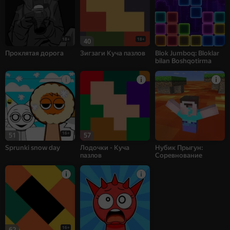
18+
18+
40
Проклятая дорога
Зигзаги Куча пазлов
Blok Jumboq: Bloklar
bilan Boshqotirma
16+
51
57
Sprunki snow day
Лодочки - Куча
Нубик Прыгун:
пазлов
Соревнование
16+
62