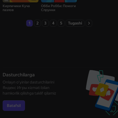
Кирпичики Куча
Обби Робби: Помоги
пазлов
Спрунки
1
2
3
4
5
Tugashi
Dasturchilarga
Onlayn o‘yinlar dasturchilarini
Яндекс Игры xizmati bilan
hamkorlik qilishga taklif qilamiz
Batafsil