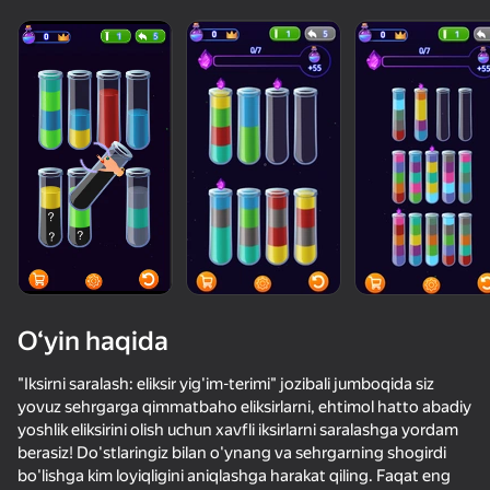
Yuklanmoqda
O‘yin haqida
"Iksirni saralash: eliksir yig'im-terimi" jozibali jumboqida siz
yovuz sehrgarga qimmatbaho eliksirlarni, ehtimol hatto abadiy
yoshlik eliksirini olish uchun xavfli iksirlarni saralashga yordam
86
84
85
berasiz! Do'stlaringiz bilan o'ynang va sehrgarning shogirdi
Ускользни от Лазера
Сортировка бутылок: увлекательная сортировка
Sort Water Now
Стрелки
bo'lishga kim loyiqligini aniqlashga harakat qiling. Faqat eng