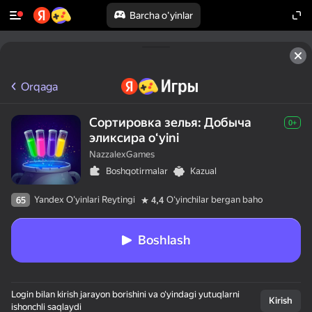
Barcha o'yinlar
Orqaga
Сортировка зелья: Добыча
0+
эликсира oʻyini
NazzalexGames
Boshqotirmalar
Kazual
Yandex O'yinlari Reytingi
Oʻyinchilar bergan baho
65
4,4
Boshlash
Login bilan kirish jarayon borishini va o‘yindagi yutuqlarni
Kirish
ishonchli saqlaydi