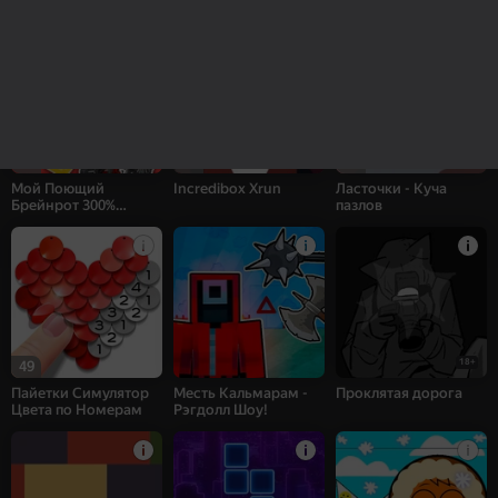
пазлов
28
41
61
Мой Поющий
Incredibox Xrun
Ласточки - Куча
Брейнрот 300%
пазлов
Оригинал
18+
49
Пайетки Симулятор
Месть Кальмарам -
Проклятая дорога
Цвета по Номерам
Рэгдолл Шоу!