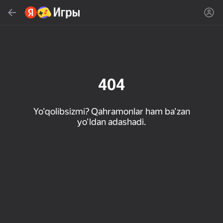
Topish
Oʻyin yoki janrni qidiring
Яндекс Игры
Tavsiya qilamiz
404
Yo'qolibsizmi? Qahramonlar ham ba'zan
yo'ldan adashadi.
18+
34
50
Милые Плитки: Puzzle
Кликер "Великий из
МГЕ Статус
бродячих псов"