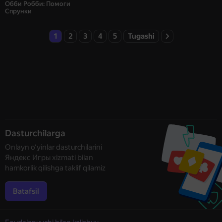
Обби Робби: Помоги
Спрунки
1
2
3
4
5
Tugashi
Dasturchilarga
Onlayn o‘yinlar dasturchilarini
Яндекс Игры xizmati bilan
hamkorlik qilishga taklif qilamiz
Batafsil