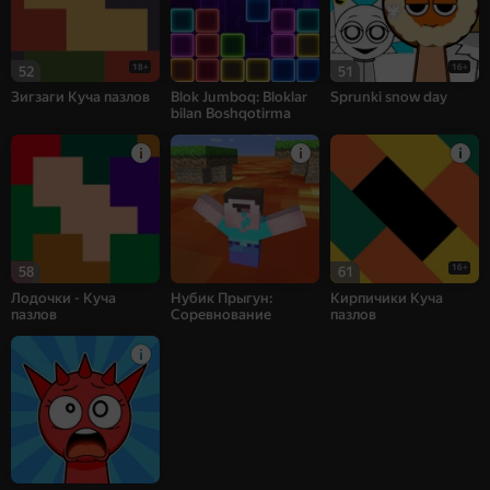
18+
16+
52
51
Зигзаги Куча пазлов
Blok Jumboq: Bloklar
Sprunki snow day
bilan Boshqotirma
16+
58
61
Лодочки - Куча
Нубик Прыгун:
Кирпичики Куча
пазлов
Соревнование
пазлов