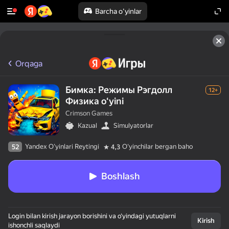
Barcha o'yinlar
Orqaga
Бимка: Режимы Рэгдолл
12+
Физика oʻyini
Crimson Games
Kazual
Simulyatorlar
Yandex O'yinlari Reytingi
Oʻyinchilar bergan baho
52
4,3
Boshlash
Login bilan kirish jarayon borishini va o‘yindagi yutuqlarni
Kirish
ishonchli saqlaydi