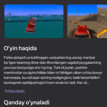
Qurilmani aylantiring
O‘yinlar faqat gorizontal
oriyentatsiyasida ishlaydi
O‘yin haqida
Fizika qiziqarli va kutilmagan vaziyatlarning asosiy manbai
bo'lgan beamng drive-dan ilhomlangan ragdoll poygalarining
yovvoyi dunyosiga sho'ng'ing. Turli xil joylar, yashirin
marshrutlar va qiyinchiliklar bilan to'ldirilgan ulkan ochiq dunyo
kutmoqda, bu nafaqat sizning tezligingizni, balki betartiblikni
boshqarish qobiliyatingizni ham sinab ko'radi. Har xil
OʻYNASH
sharoitlarga ega bo'lgan noyob darajalarni to'ldiring—
To‘liq o‘qish
ekstremal treklardan tortib murakkab stunt zonalarigacha—bu
64
66
53
62
erda har bir to'qnashuv haqiqiy halokat tizimi tufayli ajoyib
Qanday o‘ynaladi
shouga aylanadi.
Ломай Нубика Полностью!
Сломай машину 3Д
Погоня трафик