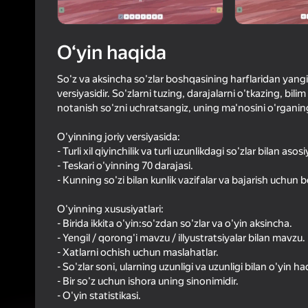
4,0
Oʻyinc
Login bilan 
O‘yin haqida
o‘yindagi yu
So'z va aksincha so'zlar boshqasining harflaridan yangi
versiyasidir. So'zlarni tuzing, darajalarni o'tkazing, bili
notanish so'zni uchratsangiz, uning ma'nosini o'rganin
O'yinning joriy versiyasida:
- Turli xil qiyinchilik va turli uzunlikdagi so'zlar bilan aso
- Teskari o'yinning 70 darajasi.
- Kunning so'zi bilan kunlik vazifalar va bajarish uchun 
O'yinning xususiyatlari:
- Birida ikkita o'yin:so'zdan so'zlar va o'yin aksincha.
- Yengil / qorong'i mavzu / illyustratsiyalar bilan mavzu.
- Xatlarni ochish uchun maslahatlar.
- So'zlar soni, ularning uzunligi va uzunligi bilan o'yin 
- Bir so'z uchun ishora uning sinonimidir.
- O'yin statistikasi.