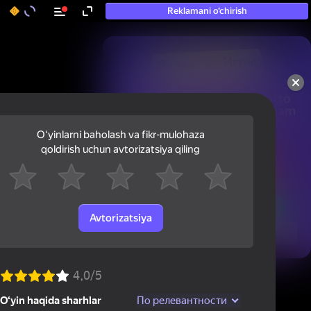
Reklamani o‘chirish
50+ eng yaxshi o‘yinlar, hatto

«o‘ynamaydigan» odamlar ham 
ularni o‘ynaydi
Oʻyinlarni baholash va fikr-mulohaza
qoldirish uchun avtorizatsiya qiling
Avtorizatsiya
Ko'rish