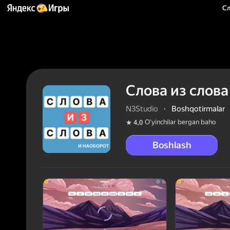
Сл
Слова из слова
N3Studio
·
Boshqotirmalar
Oʻyinchilar bergan baho
4,0
Boshlash