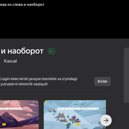
ова из слова и наоборот
 и наоборот
6+
Kazual
Login bilan kirish jarayon borishini va o‘yindagi
Kirish
yutuqlarni ishonchli saqlaydi
Bekor qilish
Слова из слова и
6+
наоборот
N3Studio
Boshqotirmalar
Kazual