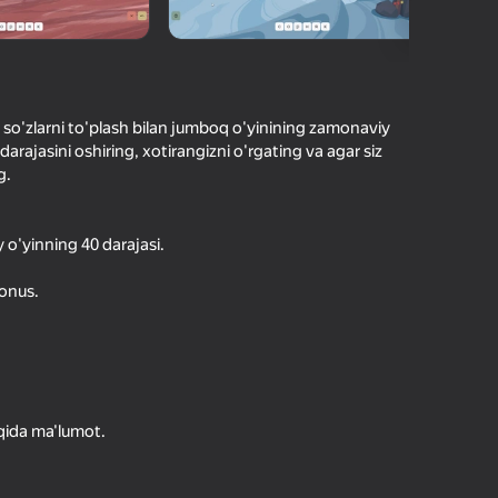
hilar bergan baho
kirish jarayon borishini va
Kirish
tuqlarni ishonchli saqlaydi
 so'zlarni to'plash bilan jumboq o'yinining zamonaviy
Boshlash
m darajasini oshiring, xotirangizni o'rgating va agar siz
g.
siy o'yinning 40 darajasi.
Oʻyin haqida batafsil
bonus.
haqida ma'lumot.