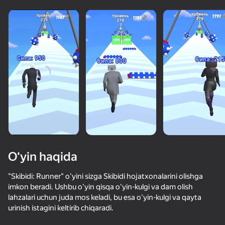
O‘yin haqida
"Skibidi: Runner" o'yini sizga Skibidi hojatxonalarini olishga
imkon beradi. Ushbu o'yin qisqa o'yin-kulgi va dam olish
lahzalari uchun juda mos keladi, bu esa o'yin-kulgi va qayta
68
50+ top o‘yinlar, ularni o‘ynaydilar

65
56
53
urinish istagini keltirib chiqaradi.
hatto «o‘ynamaydigan» odamlar ham
Стикмен Эпик
Extreme Flip
Битва снайперов