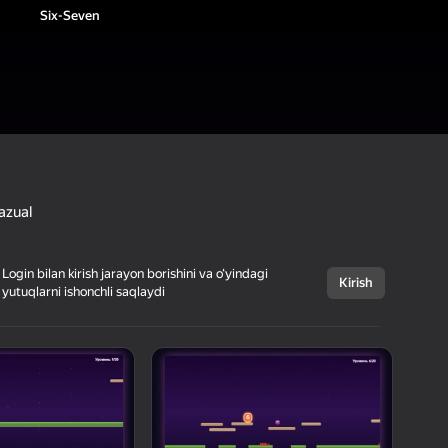
Six-Seven
azual
Login bilan kirish jarayon borishini va o‘yindagi
Kirish
yutuqlarni ishonchli saqlaydi
Bekor qilish
Six-Seven
6+
Vsevolod55
Arkadalar
Kazual