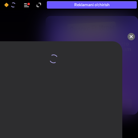
Reklamani o‘chirish
50+ eng yaxshi o‘yinlar, hatto

«o‘ynamaydigan» odamlar ham 
ularni o‘ynaydi
Ko'rish