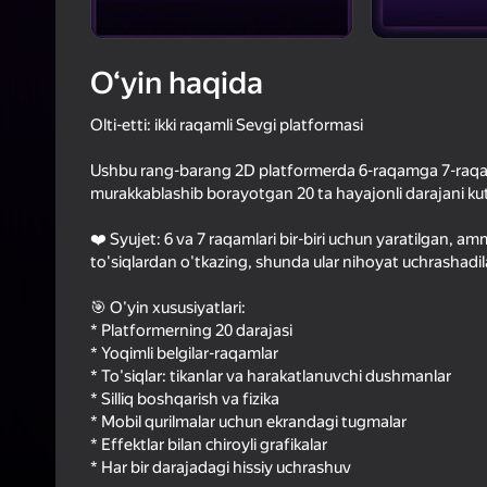
3,0
Oʻyinc
Login bilan 
O‘yin haqida
o‘yindagi yu
Olti-etti: ikki raqamli Sevgi platformasi
Ushbu rang-barang 2D platformerda 6-raqamga 7-raqam
murakkablashib borayotgan 20 ta hayajonli darajani k
❤️ Syujet: 6 va 7 raqamlari bir-biri uchun yaratilgan, amm
to'siqlardan o'tkazing, shunda ular nihoyat uchrashadilar
🎯 O'yin xususiyatlari:
* Platformerning 20 darajasi
* Yoqimli belgilar-raqamlar
* To'siqlar: tikanlar va harakatlanuvchi dushmanlar
* Silliq boshqarish va fizika
* Mobil qurilmalar uchun ekrandagi tugmalar
* Effektlar bilan chiroyli grafikalar
* Har bir darajadagi hissiy uchrashuv