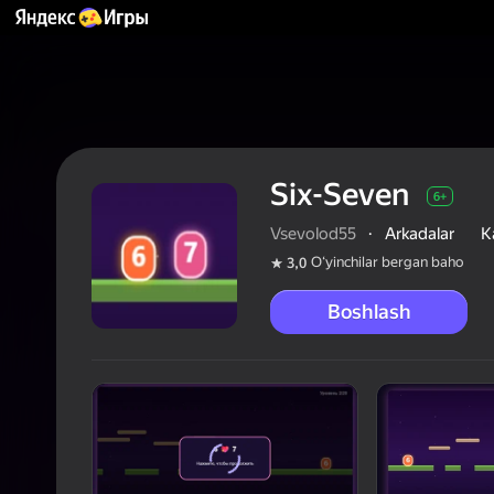
Six-Seven
6+
Vsevolod55
·
Arkadalar
K
Oʻyinchilar bergan baho
3,0
Boshlash