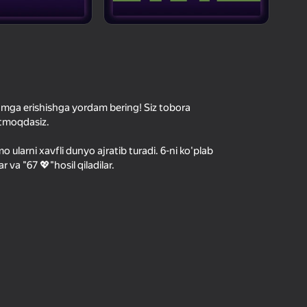
hilar bergan baho
kirish jarayon borishini va
Kirish
tuqlarni ishonchli saqlaydi
Boshlash
ga erishishga yordam bering! Siz tobora
utmoqdasiz.
o ularni xavfli dunyo ajratib turadi. 6-ni ko'plab
Oʻyin haqida batafsil
 va "67 💖"hosil qiladilar.