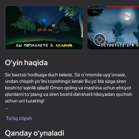
Qurilmani aylantiring
O‘yinlar faqat gorizontal
oriyentatsiyasida ishlaydi
O‘yin haqida
Siz baxtsiz hodisaga duch kelasiz. Siz o'rmonda uyg'onasiz,
undan chiqish yo'lini topishingiz kerak! Bu yo'lda sizga siren
boshi to'sqinlik qiladi! Omon qoling va mashina uchun ehtiyot
qismlarni to'plang va siren boshli dahshatli hikoyadan qochish
uchun uni tuzating!
OʻYNASH
* QO'RQINCHLI MONSTER-LILAC BOSHLI
To‘liq o‘qish
Dahshatli hikoyada sizni ulkan va baland yirtqich hayvon
72
61
67
63
kutmoqda! Uning 3D modeli va boshi juda sifatli va qo'rqinchli
Qanday o‘ynaladi
Бодикам Шутер
tarzda yaratilgan. Ehtiyot bo'ling, yirtqich hayvon sizni juda
Flat Zombies: Survival Shooter
Арена: Онлайн Шутер
Страйк: шут