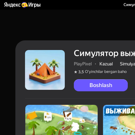
Симул
Симулятор выж
PlayPixel
·
Kazual
Simulya
Oʻyinchilar bergan baho
3,5
Boshlash