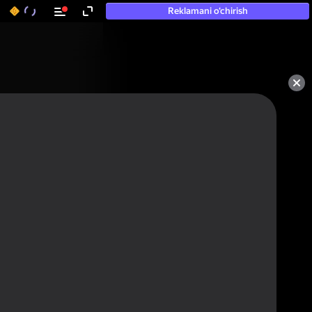
Reklamani o‘chirish
Oʻyinlarni baholash va fikr-mulohaza
qoldirish uchun avtorizatsiya qiling
Avtorizatsiya