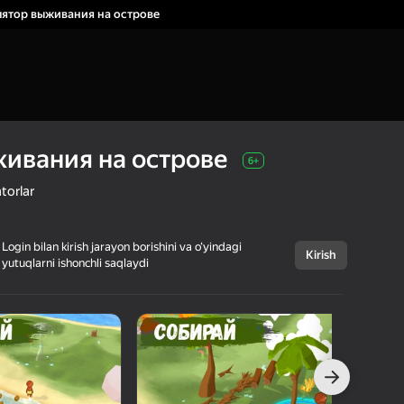
ятор выживания на острове
ивания на острове
6+
torlar
Login bilan kirish jarayon borishini va o‘yindagi
Kirish
yutuqlarni ishonchli saqlaydi
Bekor qilish
Симулятор
6+
выживания на
острове
PlayPixel
Kazual
Simulyatorlar