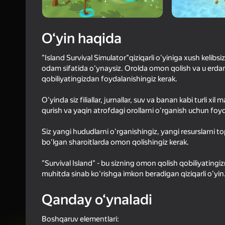
3,5
Oʻyinc
Login bilan 
O‘yin haqida
o‘yindagi yu
"Island Survival Simulator"qiziqarli o'yiniga xush keli
odam sifatida o'ynaysiz. Orolda omon qolish va u erdan
qobiliyatingizdan foydalanishingiz kerak.
O'yinda siz filiallar, jurnallar, suv va banan kabi turli x
qurish va yaqin atrofdagi orollarni o'rganish uchun foy
Siz yangi hududlarni o'rganishingiz, yangi resurslarni t
bo'lgan sharoitlarda omon qolishingiz kerak.
"Survival Island" - bu sizning omon qolish qobiliyatin
muhitda sinab ko'rishga imkon beradigan qiziqarli o'yi
Qanday o‘ynaladi
Boshqaruv elementlari: