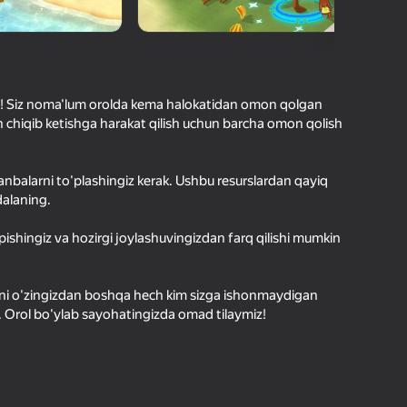
hilar bergan baho
kirish jarayon borishini va
Kirish
tuqlarni ishonchli saqlaydi
bsiz! Siz noma'lum orolda kema halokatidan omon qolgan
 chiqib ketishga harakat qilish uchun barcha omon qolish
Boshlash
il manbalarni to'plashingiz kerak. Ushbu resurslardan qayiq
dalaning.
Oʻyin haqida batafsil
opishingiz va hozirgi joylashuvingizdan farq qilishi mumkin
gizni o'zingizdan boshqa hech kim sizga ishonmaydigan
n. Orol bo'ylab sayohatingizda omad tilaymiz!