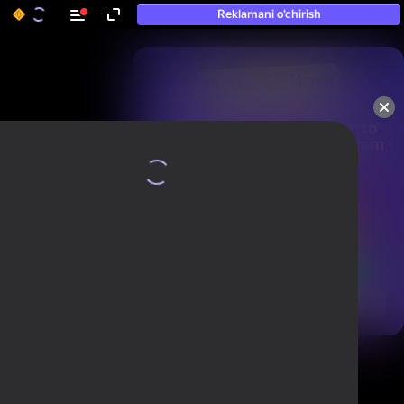
Reklamani o‘chirish
50+ eng yaxshi o‘yinlar, hatto

«o‘ynamaydigan» odamlar ham 
ularni o‘ynaydi
Ko'rish