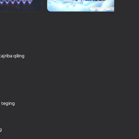
O'yinlari Reytingi
hilar bergan baho
kirish jarayon borishini va
Kirish
tuqlarni ishonchli saqlaydi
Boshlash
ajriba qiling
Oʻyin haqida batafsil
 teging
g