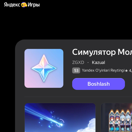
Симулятор Мо
ZGXD
·
Kazual
Yandex O'yinlari Reytingi
53
4
Boshlash