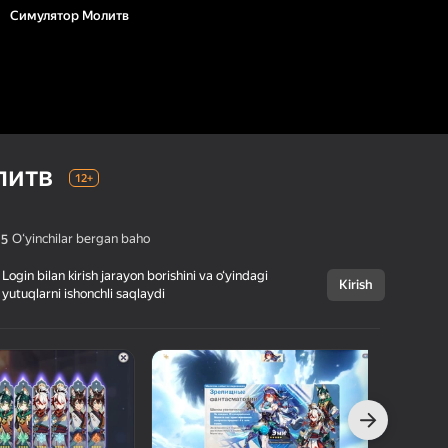
Симулятор Молитв
литв
12+
Oʻyinchilar bergan baho
,5
Login bilan kirish jarayon borishini va o‘yindagi
Kirish
yutuqlarni ishonchli saqlaydi
Bekor qilish
Симулятор
12+
Молитв
ZGXD
Kazual