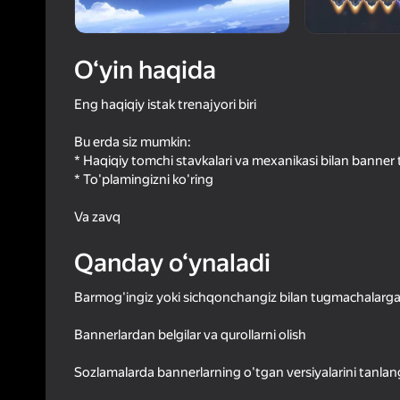
53
Yandex 
4,5
Oʻyinc
Login bilan 
O‘yin haqida
o‘yindagi yu
Eng haqiqiy istak trenajyori biri
Bu erda siz mumkin:
* Haqiqiy tomchi stavkalari va mexanikasi bilan banner t
* To'plamingizni ko'ring
Va zavq
Qanday o‘ynaladi
Barmog'ingiz yoki sichqonchangiz bilan tugmachalarga
Bannerlardan belgilar va qurollarni olish
Sozlamalarda bannerlarning o'tgan versiyalarini tanlan