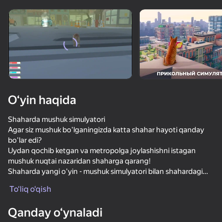
Qurilmani aylantiring
O‘yinlar faqat gorizontal
oriyentatsiyasida ishlaydi
O‘yin haqida
Shaharda mushuk simulyatori
Agar siz mushuk bo'lganingizda katta shahar hayoti qanday
bo'lar edi?
Uydan qochib ketgan va metropolga joylashishni istagan
mushuk nuqtai nazaridan shaharga qarang!
Shaharda yangi o'yin - mushuk simulyatori bilan shahardagi
OʻYNASH
mushukning hayotini boshdan kechiring!
To‘liq o‘qish
71
65
76
65
Shahar o'yinidagi mushuk simulyatori-bu ajoyib 3D shahar
Qanday o‘ynaladi
Кот в Желтом
simulyatori!
Кот и Бабка
Cat Life Simulator: Devil Cat
Кот Фредди