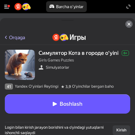
Barcha o'yinlar
Orqaga
Симулятор Кота в городе oʻyini
6+
Girls Games Puzzles
Simulyatorlar
Yandex O'yinlari Reytingi
Oʻyinchilar bergan baho
41
3,9
Boshlash
Login bilan kirish jarayon borishini va o‘yindagi yutuqlarni
Kirish
ishonchli saqlaydi