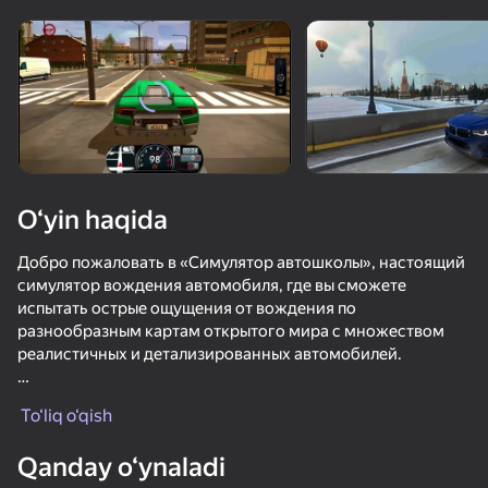
Qurilmani aylantiring
O‘yinlar faqat gorizontal
oriyentatsiyasida ishlaydi
O‘yin haqida
Добро пожаловать в «Симулятор автошколы», настоящий
симулятор вождения автомобиля, где вы сможете
испытать острые ощущения от вождения по
разнообразным картам открытого мира с множеством
реалистичных и детализированных автомобилей.
OʻYNASH
Сядьте за руль своего любимого автомобиля и
To‘liq o‘qish
прокатитесь по одному из самых важных городов мира.
69
75
72
72
Уникальный в нише автомобильных игр, «Симулятор
Qanday o‘ynaladi
автошколы» обладает всеми элементами, которые вы
Забег Крутых Машин 3Д
NSR: Уличные гонки
Бимка Режимы