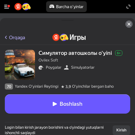
Barcha o'yinlar
Orqaga
Симулятор автошколы oʻyini
6+
Ovilex Soft
Poygalar
Simulyatorlar
Yandex O'yinlari Reytingi
Oʻyinchilar bergan baho
70
3,9
Boshlash
Login bilan kirish jarayon borishini va o‘yindagi yutuqlarni
Kirish
ishonchli saqlaydi