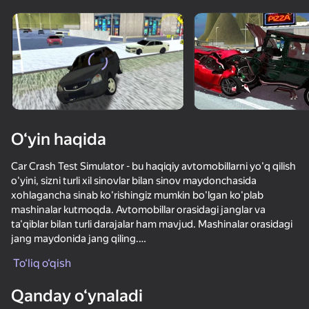
Qurilmani aylantiring
O‘yinlar faqat gorizontal
oriyentatsiyasida ishlaydi
O‘yin haqida
Car Crash Test Simulator - bu haqiqiy avtomobillarni yo'q qilish
o'yini, sizni turli xil sinovlar bilan sinov maydonchasida
xohlagancha sinab ko'rishingiz mumkin bo'lgan ko'plab
mashinalar kutmoqda. Avtomobillar orasidagi janglar va
ta'qiblar bilan turli darajalar ham mavjud. Mashinalar orasidagi
jang maydonida jang qiling.
OʻYNASH
To‘liq o‘qish
Ko'plab qiziqarli va xilma-xil xaritalar:
Ko'pburchak sinovi.
Qanday o‘ynaladi
To'siqlar bilan turli xil tushishlar.