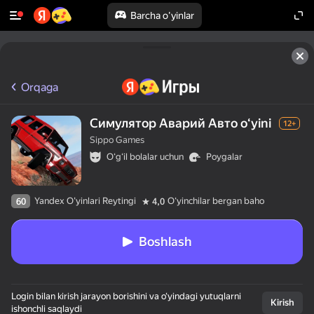
Barcha o'yinlar
Orqaga
Симулятор Аварий Авто oʻyini
12+
Sippo Games
Oʻgʻil bolalar uchun
Poygalar
Yandex O'yinlari Reytingi
Oʻyinchilar bergan baho
60
4,0
Boshlash
Login bilan kirish jarayon borishini va o‘yindagi yutuqlarni
Kirish
ishonchli saqlaydi