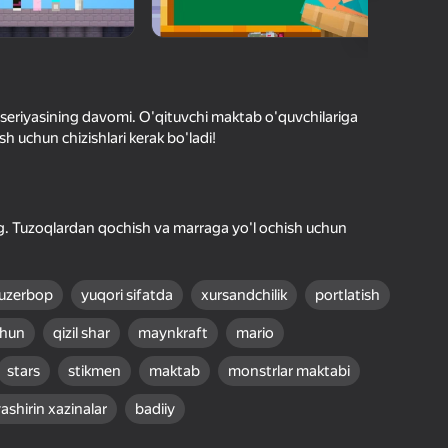
O'yinlari Reytingi
hilar bergan baho
kirish jarayon borishini va
Kirish
tuqlarni ishonchli saqlaydi
eriyasining davomi. O'qituvchi maktab o'quvchilariga
sh uchun chizishlari kerak bo'ladi!
Boshlash
. Tuzoqlardan qochish va marraga yo'l ochish uchun
Oʻyin haqida batafsil
uzerbop
yuqori sifatda
xursandchilik
portlatish
chun
qizil shar
maynkraft
mario
stars
stikmen
maktab
monstrlar maktabi
ashirin xazinalar
badiiy