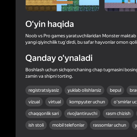
47
Yandex 
3,8
Oʻyinc
Login bilan 
O‘yin haqida
o‘yindagi yu
Noob vs Pro games yaratuvchilaridan Monster maktab s
yangi qiyinchilik tug'dirdi, bu safar hayvonlar omon qoli
Qanday o‘ynaladi
Boshlash uchun sichqonchaning chap tugmasini bosing
zamin va shipni torting.
registratsiyasiz
yuklab olishlarsiz
bepul
bra
vizual
virtual
kompyuter uchun
oʻsmirlar u
chaqqonlik sari
rivojlantiruvchi
rasm chizish
ish stoli
mobil telefonlar
rassomlar uchun
y