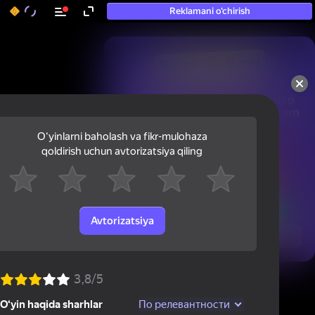
Reklamani o‘chirish
50+ eng yaxshi o‘yinlar, hatto

«o‘ynamaydigan» odamlar ham 
ularni o‘ynaydi
Oʻyinlarni baholash va fikr-mulohaza
qoldirish uchun avtorizatsiya qiling
Avtorizatsiya
Ko'rish