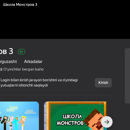
Школа Монстров 3
в 3
6+
rguzasht
Arkadalar
Oʻyinchilar bergan baho
,8
Login bilan kirish jarayon borishini va o‘yindagi
Kirish
yutuqlarni ishonchli saqlaydi
Bekor qilish
Школа Монстров
6+
3
New Generation Games
Sarguzasht
Arkadalar