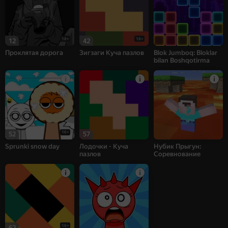
18+
18+
12
42
Проклятая дорога
Зигзаги Куча пазлов
Blok Jumboq: Bloklar
bilan Boshqotirma
16+
52
57
Sprunki snow day
Лодочки - Куча
Нубик Прыгун:
пазлов
Соревнование
16+
62