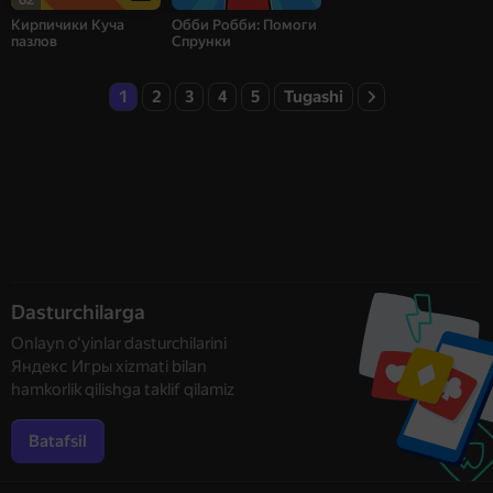
Кирпичики Куча
Обби Робби: Помоги
пазлов
Спрунки
1
2
3
4
5
Tugashi
Dasturchilarga
Onlayn o‘yinlar dasturchilarini
Яндекс Игры xizmati bilan
hamkorlik qilishga taklif qilamiz
Batafsil