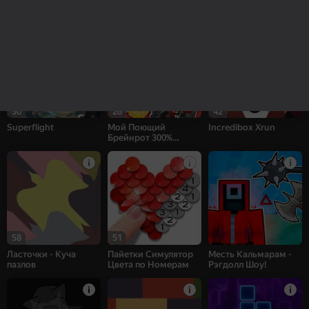
Sprunki Interactive
Заплатки - Куча
Страйк: шутер
пазлов
50
26
42
Superflight
Мой Поющий
Incredibox Xrun
Брейнрот 300%
Оригинал
58
51
Ласточки - Куча
Пайетки Симулятор
Месть Кальмарам -
пазлов
Цвета по Номерам
Рэгдолл Шоу!