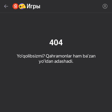
Topish
Oʻyin yoki janrni qidiring
Яндекс Игры
Tavsiya qilamiz
404
Yo'qolibsizmi? Qahramonlar ham ba'zan
yo'ldan adashadi.
18+
31
50
Милые Плитки: Puzzle
Кликер "Великий из
МГЕ Статус
бродячих псов"