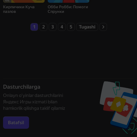
Кирпичики Куча
Обби Робби: Помоги
пазлов
Спрунки
1
2
3
4
5
Tugashi
Dasturchilarga
Onlayn o‘yinlar dasturchilarini
Яндекс Игры xizmati bilan
hamkorlik qilishga taklif qilamiz
Batafsil