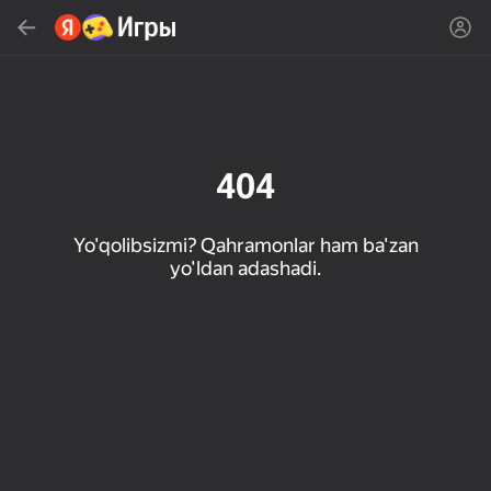
Topish
Oʻyin yoki janrni qidiring
Яндекс Игры
Tavsiya qilamiz
404
Yo'qolibsizmi? Qahramonlar ham ba'zan
yo'ldan adashadi.
18+
31
50
Милые Плитки: Puzzle
Кликер "Великий из
МГЕ Статус
бродячих псов"