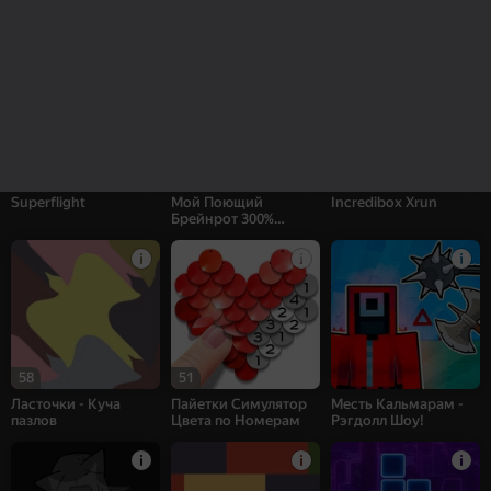
Sprunki Interactive
Заплатки - Куча
Страйк: шутер
пазлов
50
26
42
Superflight
Мой Поющий
Incredibox Xrun
Брейнрот 300%
Оригинал
58
51
Ласточки - Куча
Пайетки Симулятор
Месть Кальмарам -
пазлов
Цвета по Номерам
Рэгдолл Шоу!