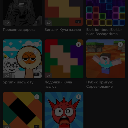
18+
18+
12
42
Проклятая дорога
Зигзаги Куча пазлов
Blok Jumboq: Bloklar
bilan Boshqotirma
16+
52
57
Sprunki snow day
Лодочки - Куча
Нубик Прыгун:
пазлов
Соревнование
16+
62