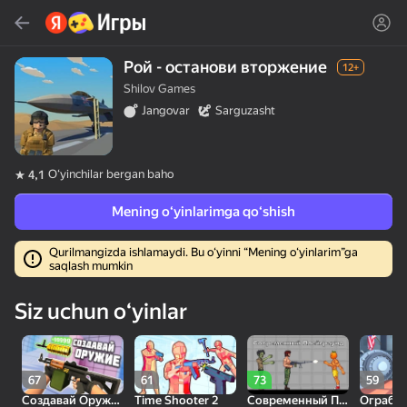
Topish
Oʻyin yoki janrni qidiring
Рой - останови вторжение
12+
Shilov Games
Яндекс Игры
Jangovar
Sarguzasht
Tavsiya qilamiz
Oʻyinchilar bergan baho
4,1
Mening oʻyinlarimga qoʻshish
Qurilmangizda ishlamaydi. Bu oʻyinni “Mening oʻyinlarim”ga
saqlash mumkin
18+
30
50
Милые Плитки: Puzzle
Кликер "Великий из
МГЕ Статус
Siz uchun oʻyinlar
бродячих псов"
67
61
73
59
Создавай Оружие
Time Shooter 2
Современный Плейграунд