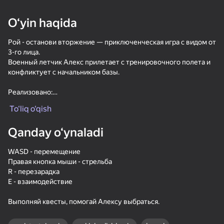
25
O‘yin haqida
Симулятор
Майн рыбалка
Симулятор Одного
Каменщика - Майн
Блока - Майн МОД!
Рой - останови вторжение — приключенческая игра с видом от
МОД!
3-го лица.
Военный летчик Алекс прилетает с тренировочного полета и
конфликтует с начальником базы.
Реализовано:
★ Перемещение
To‘liq o‘qish
56
58
33
★ Стрельба
★ Инвентарь
Волны - Куча пазлов
Робби: Стань
Спрунки Бокс - Бей
Qanday o‘ynaladi
Шахтёром!
Рэгдолы в 3D
★ Взаимодействие с предметами
★ Враги
WASD - перемещение
Правая кнопка мыши - стрельба
R - перезарадка
E - взаимодействие
Выполняй квесты, помогай Алексу выбраться.
30
34
Удивительные
Block Puzzle Цветные
Метание Ножей 2D
картинки. Раскраска
Пазлы