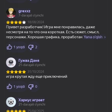
18+
18+
14
Проклятая дорога
Зигзаги Куча пазлов
Blok Jumboq: Bloklar
bilan Boshqotirma
16+
52
44
Sprunki snow day
Лодочки - Куча
Нубик Прыгун:
пазлов
Соревнование
16+
62