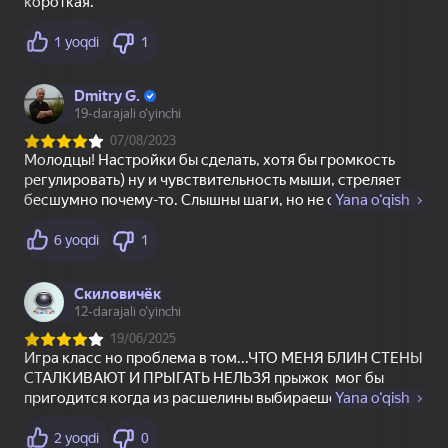
Sprunki Interactive
Заплатки - Куча
Страйк: шутер
пазлов
49
26
42
Superflight
Мой Поющий
Incredibox Xrun
Брейнрот 300%
Оригинал
58
51
Ласточки - Куча
Пайетки Симулятор
Месть Кальмарам -
пазлов
Цвета по Номерам
Рэгдолл Шоу!