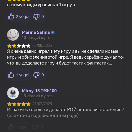
Кирпичики Куча
Обби Робби: Помоги
пазлов
Спрунки
1
2
3
4
5
Tugashi
Dasturchilarga
Onlayn o‘yinlar dasturchilarini
Яндекс Игры xizmati bilan
hamkorlik qilishga taklif qilamiz
Batafsil