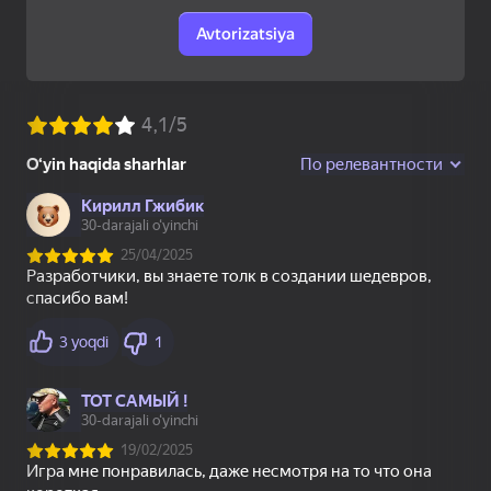
Avtorizatsiya
72
Slime & Drop
Игра на память:
Зомботрон
Квадратный вызов
Перезагрузка
49
23
Мой питомец Пебл
Лабубу: Купи Всех!
Эволюция Dandy
World
52
67
63