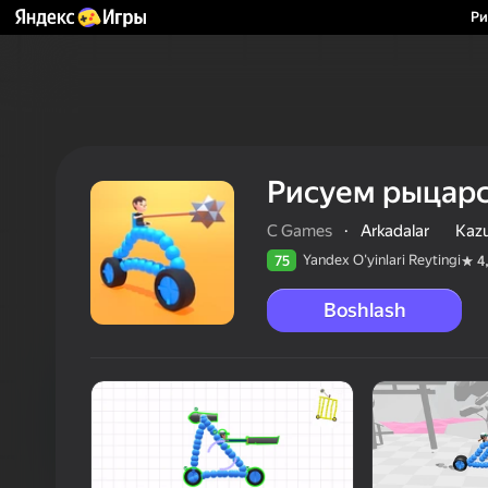
Ри
Рисуем рыцарс
C Games
·
Arkadalar
Kazu
Yandex O'yinlari Reytingi
75
4
Boshlash