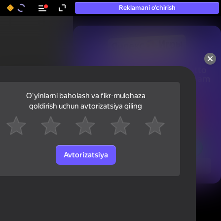
Reklamani o‘chirish
50+ eng yaxshi o‘yinlar, hatto

«o‘ynamaydigan» odamlar ham 
ularni o‘ynaydi
Oʻyinlarni baholash va fikr-mulohaza
qoldirish uchun avtorizatsiya qiling
Avtorizatsiya
Ko'rish