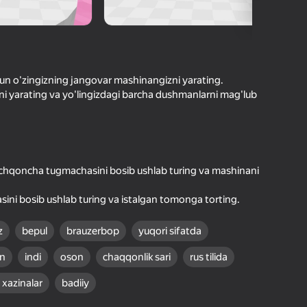
O'yinlari Reytingi
hilar bergan baho
kirish jarayon borishini va
Kirish
tuqlarni ishonchli saqlaydi
hun o'zingizning jangovar mashinangizni yarating.
ni yarating va yo'lingizdagi barcha dushmanlarni mag'lub
Boshlash
Oʻyin haqida batafsil
Sichqoncha tugmachasini bosib ushlab turing va mashinani
ini bosib ushlab turing va istalgan tomonga torting.
z
bepul
brauzerbop
yuqori sifatda
un
indi
oson
chaqqonlik sari
rus tilida
 xazinalar
badiiy