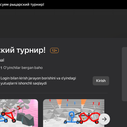
суем рыцарский турнир!
кий турнир!
12+
al
Oʻyinchilar bergan baho
,1
Login bilan kirish jarayon borishini va o‘yindagi
Kirish
yutuqlarni ishonchli saqlaydi
Bekor qilish
Рисуем
12+
рыцарский
турнир!
C Games
Arkadalar
Kazual