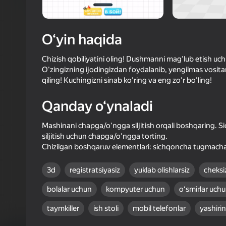
75
Yandex 
4,1
Oʻyinc
O‘yin haqida
Login bilan 
o‘yindagi yu
Chizish qobiliyatini oling! Dushmanni mag'lub etish uc
O'zingizning ijodingizdan foydalanib, yengilmas vosita
qiling! Kuchingizni sinab ko'ring va eng zo'r bo'ling!
Qanday o‘ynaladi
Mashinani chapga/o'ngga siljitish orqali boshqaring. 
siljitish uchun chapga/o'ngga torting.
Chizilgan boshqaruv elementlari: sichqoncha tugmachas
3d
registratsiyasiz
yuklab olishlarsiz
cheksi
bolalar uchun
kompyuter uchun
oʻsmirlar uch
taymkiller
ish stoli
mobil telefonlar
yashirin