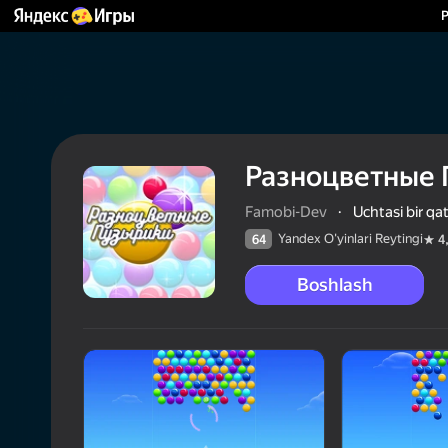
Разноцветные
Famobi-Dev
·
Uchtasi bir qa
Yandex O'yinlari Reytingi
64
4
Boshlash