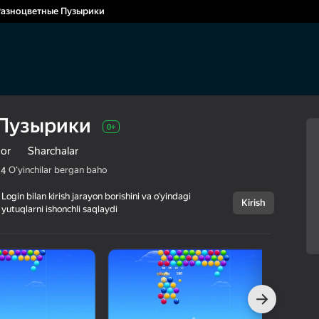
Разноцветные Пузырики
 Пузырики
0+
tor
Sharchalar
Oʻyinchilar bergan baho
,4
Login bilan kirish jarayon borishini va o‘yindagi
Kirish
yutuqlarni ishonchli saqlaydi
Bekor qilish
Разноцветные
0+
Пузырики
Famobi-Dev
Uchtasi bir qator
Sharchalar