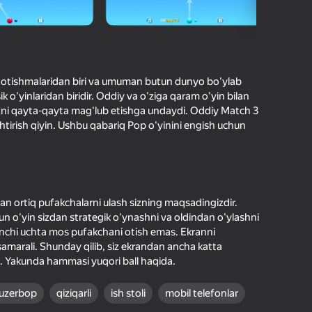
O'yinlari Reytingi
hilar bergan baho
kirish jarayon borishini va
Kirish
tuqlarni ishonchli saqlaydi
otishmalaridan biri va umuman butun dunyo bo'ylab
o'yinlaridan biridir. Oddiy va o'ziga qaram o'yin bilan
Boshlash
ngizni qayta-qayta mag'lub etishga undaydi. Oddiy Match 3
shtirish qiyin. Ushbu qabariq Pop o'yinini engish uchun
Oʻyin haqida batafsil
dan ortiq pufakchalarni ulash sizning maqsadingizdir.
un o'yin sizdan strategik o'ynashni va oldindan o'ylashni
rinchi uchta mos pufakchani otish emas. Ekranni
samarali. Shunday qilib, siz ekrandan ancha katta
di. Yakunda hammasi yuqori ball haqida.
uzerbop
qiziqarli
ish stoli
mobil telefonlar