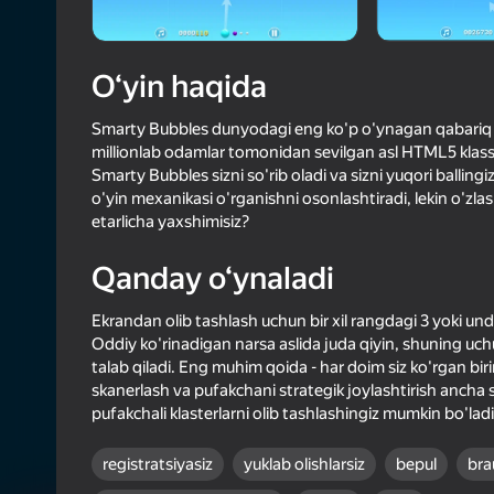
64
Yandex 
4,4
Oʻyinc
O‘yin haqida
Login bilan 
o‘yindagi yu
Smarty Bubbles dunyodagi eng ko'p o'ynagan qabariq 
millionlab odamlar tomonidan sevilgan asl HTML5 klassik 
Smarty Bubbles sizni so'rib oladi va sizni yuqori balli
o'yin mexanikasi o'rganishni osonlashtiradi, lekin o'zla
etarlicha yaxshimisiz?
Qanday o‘ynaladi
Ekrandan olib tashlash uchun bir xil rangdagi 3 yoki un
Oddiy ko'rinadigan narsa aslida juda qiyin, shuning uch
talab qiladi. Eng muhim qoida - har doim siz ko'rgan bi
skanerlash va pufakchani strategik joylashtirish ancha 
pufakchali klasterlarni olib tashlashingiz mumkin bo'la
registratsiyasiz
yuklab olishlarsiz
bepul
bra