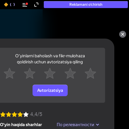
Reklamani o‘chirish
Oʻyinlarni baholash va fikr-mulohaza
qoldirish uchun avtorizatsiya qiling
Avtorizatsiya