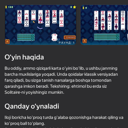
Qurilmani aylantiring
O‘yinlar faqat gorizontal
oriyentatsiyasida ishlaydi
O‘yin haqida
Bu oddiy, ammo qiziqarli karta o'yini bo'lib, u ushbu janrning
barcha muxlislariga yoqadi. Unda qoidalar klassik versiyadan
farq qiladi, bu sizga tanish narsalarga boshqa tomondan
qarashga imkon beradi. Tekshiring: ehtimol bu erda siz
Solitaire-ni yoyishingiz mumkin.
OʻYNASH
Qanday o‘ynaladi
81
74
84
46
Iloji boricha ko'proq turda g'alaba qozonishga harakat qiling va
Пасьянс Косынка - Русские Карты
Косынка 2025
Solitaire Classic Klondike
ko'proq ball to'plang.