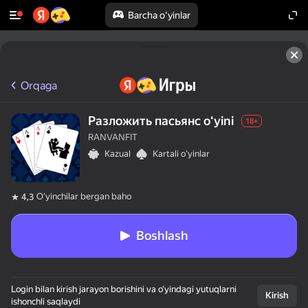
Barcha o'yinlar
Orqaga
Разложить пасьянс oʻyini
18+
RANVANFIT
Kazual
Kartali oʻyinlar
Oʻyinchilar bergan baho
4,3
Boshlash
Login bilan kirish jarayon borishini va o‘yindagi yutuqlarni
Kirish
ishonchli saqlaydi