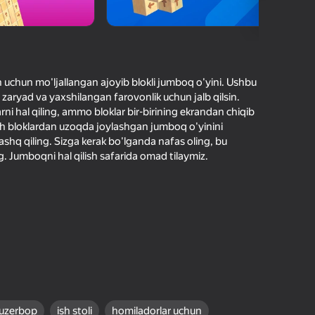
O'yinlari Reytingi
hilar bergan baho
kirish jarayon borishini va
Kirish
tuqlarni ishonchli saqlaydi
 uchun mo'ljallangan ajoyib blokli jumboq o'yini. Ushbu
liy zaryad va yaxshilangan farovonlik uchun jalb qilsin.
Boshlash
rni hal qiling, ammo bloklar bir-birining ekrandan chiqib
och bloklardan uzoqda joylashgan jumboq o'yinini
ashq qiling. Sizga kerak bo'lganda nafas oling, bu
. Jumboqni hal qilish safarida omad tilaymiz.
Oʻyin haqida batafsil
uzerbop
ish stoli
homiladorlar uchun