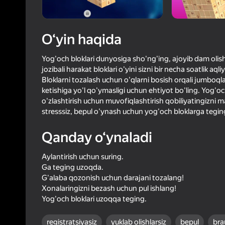
81
Yandex 
4,5
Oʻyinc
Login bilan 
O‘yin haqida
o‘yindagi yu
Yog'och bloklari dunyosiga sho'ng'ing, ajoyib dam olish
jozibali harakat bloklari o'yini sizni bir necha soatlik aq
Bloklarni tozalash uchun o'qlarni bosish orqali jumboqla
ketishiga yo'l qo'ymasligi uchun ehtiyot bo'ling. Yog'
o'zlashtirish uchun muvofiqlashtirish qobiliyatingizni m
stresssiz, bepul o'ynash uchun yog'och bloklarga teging
Qanday o‘ynaladi
Aylantirish uchun suring.
Ga teging uzoqda.
G'alaba qozonish uchun darajani tozalang!
Xonalaringizni bezash uchun pul ishlang!
Yog'och bloklari uzoqqa teging.
registratsiyasiz
yuklab olishlarsiz
bepul
bra