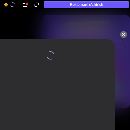
Reklamani o‘chirish
50+ eng yaxshi o‘yinlar, hatto

«o‘ynamaydigan» odamlar ham 
ularni o‘ynaydi
Ko'rish