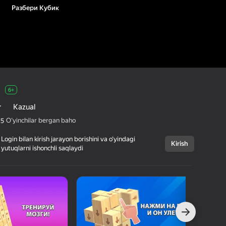
Разбери Кубик
6+
r
Kazual
Oʻyinchilar bergan baho
,5
Login bilan kirish jarayon borishini va o‘yindagi
Kirish
yutuqlarni ishonchli saqlaydi
Bekor qilish
Разбери Кубик
6+
bankanaou
Boshqotirmalar
Kazual