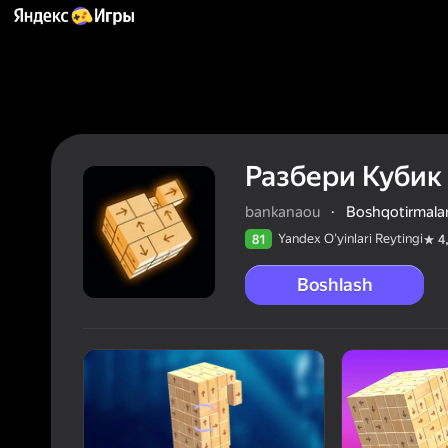
Разбери Кубик
bankanaou
·
Boshqotirmala
Yandex O'yinlari Reytingi
81
4
Boshlash