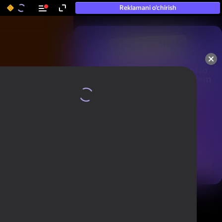
Reklamani o‘chirish
50+ eng yaxshi o‘yinlar, hatto

«o‘ynamaydigan» odamlar ham 
ularni o‘ynaydi
Ko'rish