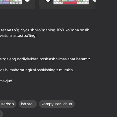
hilar bergan baho
kirish jarayon borishini va
Kirish
tuqlarni ishonchli saqlaydi
 tez va to'g'ri yozishni o'rganing! Ko'r-ko'rona bosib
viatura ustasi bo'ling!
Boshlash
, sizga eng oddiylaridan boshlashni maslahat beramiz.
Oʻyin haqida batafsil
 bosib, mahoratingizni oshirishingiz mumkin.
 mavjud.
uzerbop
ish stoli
kompyuter uchun
n