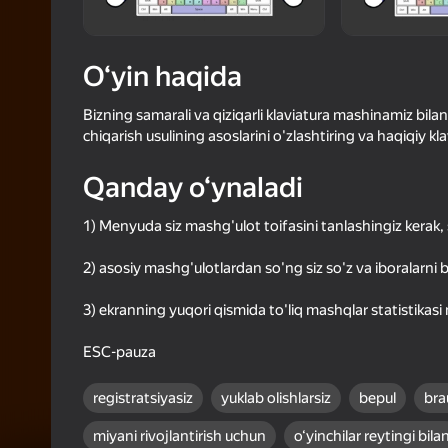
4,5
Oʻyinc
Login bilan 
O‘yin haqida
o‘yindagi yu
Bizning samarali va qiziqarli klaviatura mashinamiz bilan
chiqarish usulining asoslarini o'zlashtiring va haqiqiy kla
Qanday o‘ynaladi
1) Menyuda siz mashg'ulot toifasini tanlashingiz kerak
2) asosiy mashg'ulotlardan so'ng siz so'z va iboralarni
3) ekranning yuqori qismida to'liq mashqlar statistikasi
ESC-pauza
registratsiyasiz
yuklab olishlarsiz
bepul
bra
miyani rivojlantirish uchun
o‘yinchilar reytingi bila