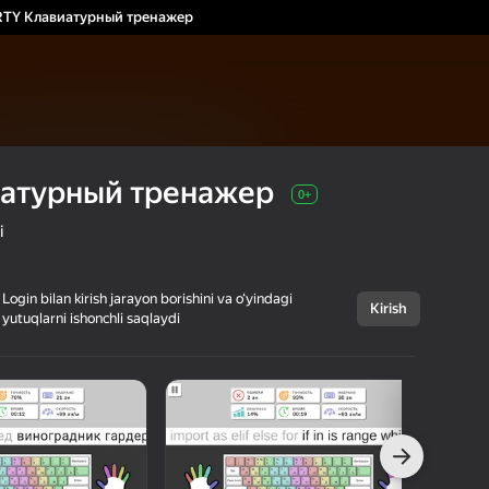
TY Клавиатурный тренажер
атурный тренажер
0+
i
Login bilan kirish jarayon borishini va o‘yindagi
Kirish
yutuqlarni ishonchli saqlaydi
Bekor qilish
QWERTY
0+
Клавиатурный
тренажер
KODASK game
Oʻrgatuvchi