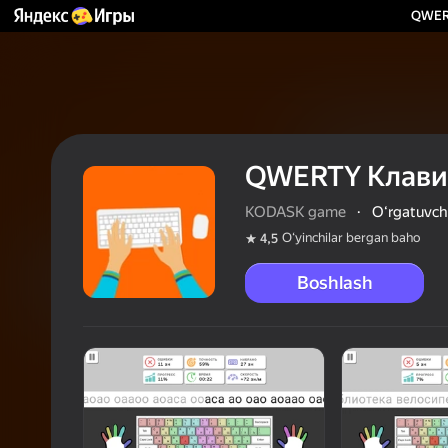
QWER
QWERTY Клави
KODASK game
·
Oʻrgatuvch
Oʻyinchilar bergan baho
4,5
Boshlash