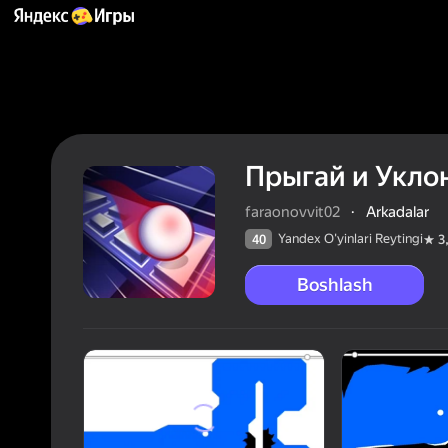
Прыгай и Укло
faraonovvit02
·
Arkadalar
Yandex O'yinlari Reytingi
40
3
Boshlash