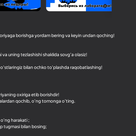
O'yinlari Reytingi
hilar bergan baho
kirish jarayon borishini va
Kirish
tuqlarni ishonchli saqlaydi
toriyaga borishga yordam bering va keyin undan qoching!
Boshlash
 va uning tezlashishi shaklida sovg'a olasiz!
Do'stlaringiz bilan ochko to'plashda raqobatlashing!
Oʻyin haqida batafsil
yaning oxiriga etib borishdir!
alardan qochib, o'ng tomonga o'ting.
 o'ng harakati ;
 tugmasi bilan bosing;