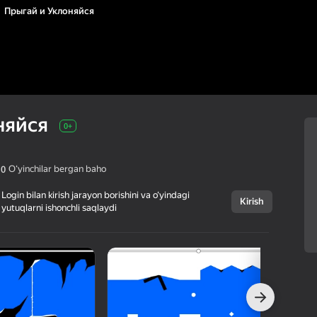
Прыгай и Уклоняйся
няйся
0+
Oʻyinchilar bergan baho
,0
Login bilan kirish jarayon borishini va o‘yindagi
Kirish
yutuqlarni ishonchli saqlaydi
Bekor qilish
Прыгай и
0+
Уклоняйся
faraonovvit02
Arkadalar