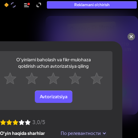
Reklamani o‘chirish
50+ eng yaxshi o‘yinlar, hatto

«o‘ynamaydigan» odamlar ham 
ularni o‘ynaydi
Oʻyinlarni baholash va fikr-mulohaza
qoldirish uchun avtorizatsiya qiling
Avtorizatsiya
Ko'rish