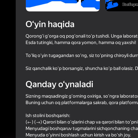
40
Yandex 
3,0
Oʻyinc
Login bilan 
O‘yin haqida
o‘yindagi yu
Qorong'i g'orga oq pog'onali to'p tushdi. Unga labora
Esda tutingki, hamma qora yomon, hamma oq yaxshi!
To'liq o'yin tugagandan so'ng, siz to'pning chiroyli dumi
Siz qanchalik ko'p borsangiz, shuncha ko'p ball olasiz. 
Qanday o‘ynaladi
Sizning maqsadingiz g'orning oxiriga, so'ngra laboratori
Buning uchun oq platformalarga sakrab, qora platform
Ish stolini boshqarish:
(←) (→) Qarori bilan o'qlarini chap va qarori bilan to'pni
Menyudagi boshqaruv tugmalarini sichqonchaning chap
Menyuda o'yinni boshlash uchun kirish va bo'sh joy.