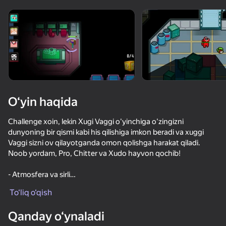
Qurilmani aylantiring
O‘yinlar faqat gorizontal
oriyentatsiyasida ishlaydi
O‘yin haqida
Challenge xoin, lekin Xugi Vaggi o'yinchiga o'zingizni
dunyoning bir qismi kabi his qilishiga imkon beradi va xuggi
Vaggi sizni ov qilayotganda omon qolishga harakat qiladi.
Noob yordam, Pro, Chitter va Xudo hayvon qochib!
- Atmosfera va sirli
OʻYNASH
- Omadli bloklarni to'plang
To‘liq o‘qish
- Xagidan qoching
84
69
67
68
- Qafasdan qochish
Qanday o‘ynaladi
- Yoki boshqa o'yinchilarni ushlang
Радужные Друзья Возвращение
Нуб троллит Про
Zomblox
Стикмен Эп