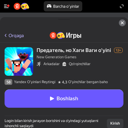
Barcha o'yinlar
Orqaga
Предатель, но Хаги Ваги oʻyini
12+
New Generation Games
Arkadalar
Qo‘rqinchlilar
Yandex O'yinlari Reytingi
Oʻyinchilar bergan baho
58
4,3
Boshlash
Login bilan kirish jarayon borishini va o‘yindagi yutuqlarni
Kirish
ishonchli saqlaydi