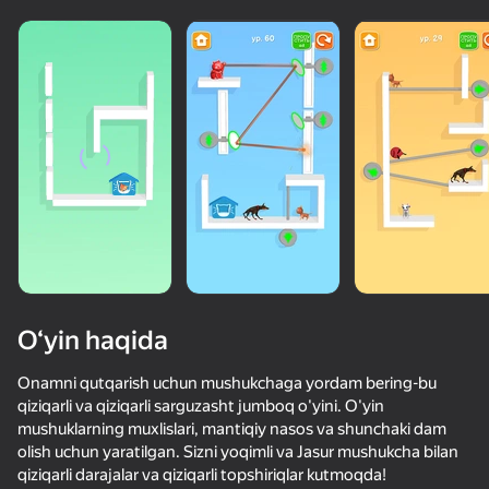
O‘yin haqida
Onamni qutqarish uchun mushukchaga yordam bering-bu
qiziqarli va qiziqarli sarguzasht jumboq o'yini. O'yin
mushuklarning muxlislari, mantiqiy nasos va shunchaki dam
50+ top o‘yinlar, ularni o‘ynaydilar

olish uchun yaratilgan. Sizni yoqimli va Jasur mushukcha bilan
hatto «o‘ynamaydigan» odamlar ham
qiziqarli darajalar va qiziqarli topshiriqlar kutmoqda!