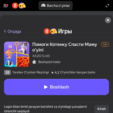
Barcha o'yinlar
Orqaga
Помоги Котенку Спасти Маму
12+
oʻyini
AA2G1LtdS
Boshqotirmalar
Yandex O'yinlari Reytingi
Oʻyinchilar bergan baho
55
4,2
Boshlash
Login bilan kirish jarayon borishini va o‘yindagi yutuqlarni
Kirish
ishonchli saqlaydi