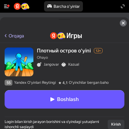
Barcha o'yinlar
Orqaga
Плотный остров oʻyini
12+
Ohayo
Jangovar
Kazual
Yandex O'yinlari Reytingi
Oʻyinchilar bergan baho
55
4,1
Boshlash
Login bilan kirish jarayon borishini va o‘yindagi yutuqlarni
Kirish
ishonchli saqlaydi