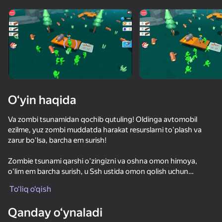
O‘yin haqida
Va zombi tsunamidan qochib qutuling! Oldinga avtomobil
ezilme, yuz zombi muddatda harakat resurslarni to'plash va
zarur bo'lsa, barcha em surish!
Zombie tsunami qarshi o'zingizni va oshna omon himoya,
o'lim em barcha surish, u Ssh ustida omon qolish uchun
burchidir! Ushbu raft omon qolish o'yinlari sizga bog'liq,
To‘liq o‘qish
shuning uchun hamma bilan kurashing, bu urushda g'alaba
85
50+ top o‘yinlar, ularni o‘ynaydilar

76
70
60
qozonish va salda omon qolish uchun sizga zombi darslari
hatto «o‘ynamaydigan» odamlar ham
Qanday o‘ynaladi
Рисуй и Прячься
kerak emas!!
Я Монстр!
Выживание в стихийных бедствиях Обби