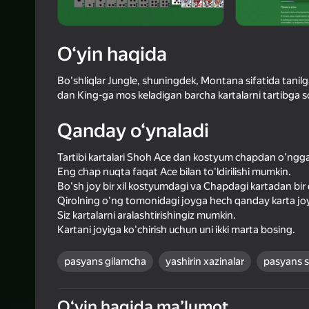
72
Yandex 
4,3
Oʻyinc
Login bilan 
O‘yin haqida
o‘yindagi yu
Bo'shliqlar Jungle, shuningdek, Montana sifatida tanilg
dan King-ga mos keladigan barcha kartalarni tartibga so
Qanday o‘ynaladi
Tartibi kartalari Shoh Ace dan kostyum chapdan o'ngg
Eng chap nuqta faqat Ace bilan to'ldirilishi mumkin.
Bo'sh joy bir xil kostyumdagi va Chapdagi kartadan bir d
Qirolning o'ng tomonidagi joyga hech qanday karta joy
Siz kartalarni aralashtirishingiz mumkin.
Kartani joyiga ko'chirish uchun uni ikki marta bosing.
pasyans gilamcha
yashirin xazinalar
pasyans s
Oʻyin haqida maʼlumot