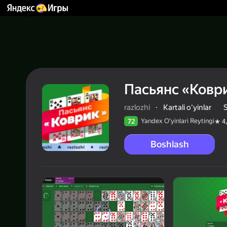
Пасьянс «Ковр
razlozhi
·
Kartali oʻyinlar
S
Yandex O'yinlari Reytingi
72
4
Boshlash