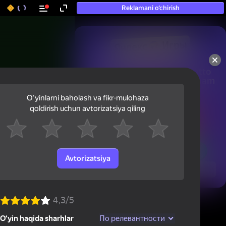
Reklamani o‘chirish
50+ eng yaxshi o‘yinlar, hatto

«o‘ynamaydigan» odamlar ham 
ularni o‘ynaydi
Oʻyinlarni baholash va fikr-mulohaza
qoldirish uchun avtorizatsiya qiling
Avtorizatsiya
Ko'rish