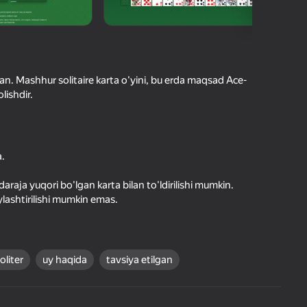
O'yinlari Reytingi
hilar bergan baho
kirish jarayon borishini va
Kirish
tuqlarni ishonchli saqlaydi
an. Mashhur solitaire karta o'yini, bu erda maqsad Ace-
lishdir.
Boshlash
a.
Oʻyin haqida batafsil
araja yuqori bo'lgan karta bilan to'ldirilishi mumkin.
lashtirilishi mumkin emas.
oliter
uy haqida
tavsiya etilgan