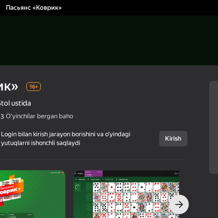
Пасьянс «Коврик»
ик»
16+
tol ustida
Oʻyinchilar bergan baho
,3
Login bilan kirish jarayon borishini va o‘yindagi
Kirish
yutuqlarni ishonchli saqlaydi
Bekor qilish
Пасьянс
16+
«Коврик»
razlozhi
Kartali oʻyinlar
Stol ustida