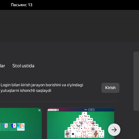
Пасьянс 13
lar
Stol ustida
Login bilan kirish jarayon borishini va o‘yindagi
Kirish
yutuqlarni ishonchli saqlaydi
Bekor qilish
Пасьянс 13
18+
TapLabGames
Kartali oʻyinlar
Stol ustida