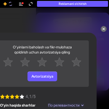
Reklamani o‘chirish
50+ eng yaxshi o‘yinlar, hatto

«o‘ynamaydigan» odamlar ham 
ularni o‘ynaydi
Oʻyinlarni baholash va fikr-mulohaza
qoldirish uchun avtorizatsiya qiling
Avtorizatsiya
Ko'rish