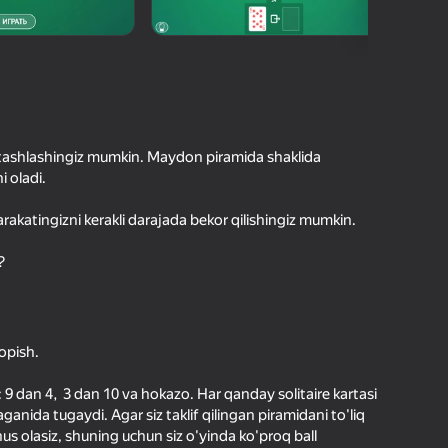
hilar bergan baho
kirish jarayon borishini va
Kirish
tuqlarni ishonchli saqlaydi
Boshlash
b tashlashingiz mumkin. Maydon piramida shaklida
i oladi.
arakatingizni kerakli darajada bekor qilishingiz mumkin.
Oʻyin haqida batafsil
?
topish.
 dan 4, 3 dan 10 va hokazo. Har qanday solitaire kartasi
ganida tugaydi. Agar siz taklif qilingan piramidani to'liq
us olasiz, shuning uchun siz o'yinda ko'proq ball