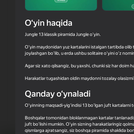
4,1
Oʻyinc
Login bilan 
O‘yin haqida
o‘yindagi yu
Jungle 13 klassik piramida Jungle o'yin.
O'yin maydonidan yuz kartalarini istalgan tartibda oli
joylashgan bo'lib, u erda ushbu solitaire o'yini o'z nomin
Agar siz xato qilsangiz, bu yaxshi, chunki siz har doim h
Harakatlar tugashidan oldin maydonni tozalay olasizmi
Qanday o‘ynaladi
O'yinning maqsadi-yig'indisi 13 bo'lgan juft kartalarni 
Boshqalar tomonidan bloklanmagan kartalar tanlanadi: 9
juft bo'lishi mumkin. O'yin sizning harakatlaringiz qolma
qismlarga ajratsangiz, siz boshqa piramida shaklida bon