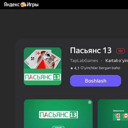
Пасьянс 13
18+
TapLabGames
·
Kartali oʻyin
Oʻyinchilar bergan baho
4,1
Boshlash