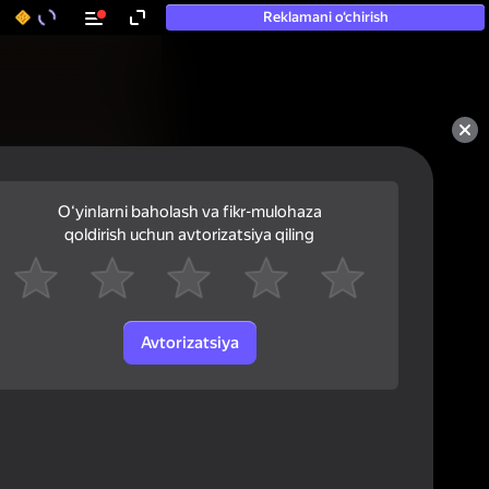
Reklamani o‘chirish
Oʻyinlarni baholash va fikr-mulohaza
qoldirish uchun avtorizatsiya qiling
Avtorizatsiya