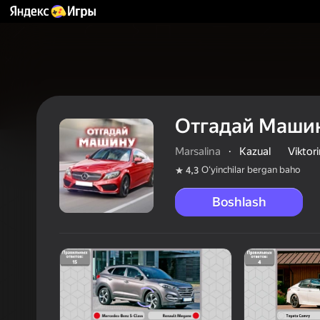
Отгадай Маши
Marsalina
·
Kazual
Viktori
Oʻyinchilar bergan baho
4,3
Boshlash