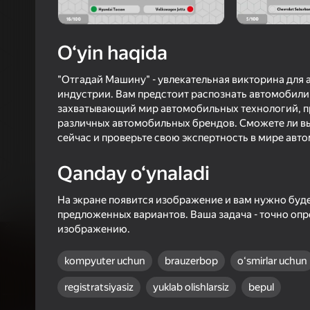
4,3
Oʻyinc
Login bilan 
O‘yin haqida
o‘yindagi yu
"Отгадай Машину" - увлекательная викторина для
индустрии. Вам предстоит распознать автомобили
захватывающий мир автомобильных технологий, п
различных автомобильных брендов. Сможете ли вы
сейчас и проверьте свою экспертность в мире авт
Qanday o‘ynaladi
На экране появится изображение и вам нужно буде
предложенных вариантов. Ваша задача - точно оп
изображению.
kompyuter uchun
brauzerbop
oʻsmirlar uchun
registratsiyasiz
yuklab olishlarsiz
bepul