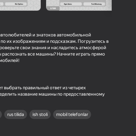
hilar bergan baho
kirish jarayon borishini va
Kirish
tuqlarni ishonchli saqlaydi
 автолюбителей и знатоков автомобильной
Boshlash
 по их изображениям и подсказкам. Погрузитесь в
роверьте свои знания и насладитесь атмосферой
 распознать все машины? Начните играть прямо
омобилей!
Oʻyin haqida batafsil
т выбрать правильный ответ из четырех
ределить название машины по предоставленному
rus tilida
ish stoli
mobil telefonlar