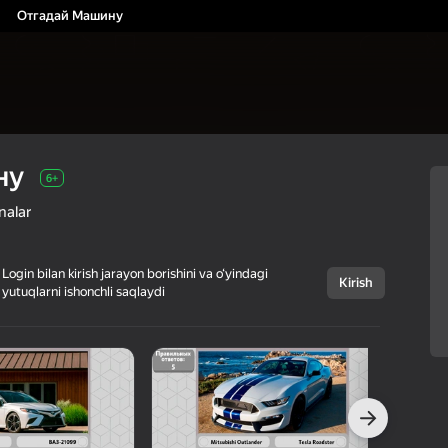
Отгадай Машину
ну
6+
nalar
Login bilan kirish jarayon borishini va o‘yindagi
Kirish
yutuqlarni ishonchli saqlaydi
Bekor qilish
Отгадай Машину
6+
Marsalina
Kazual
Viktorinalar