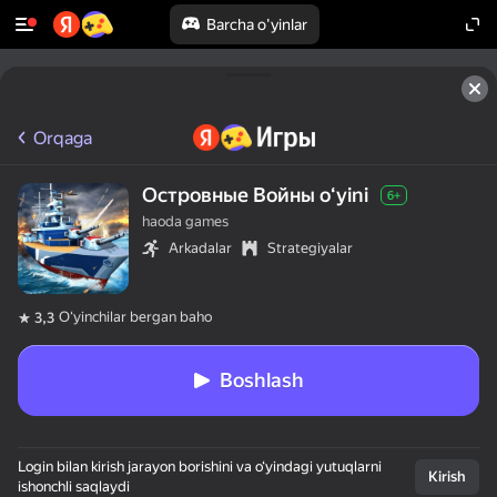
Barcha o'yinlar
Orqaga
Островные Войны oʻyini
6+
haoda games
Arkadalar
Strategiyalar
Oʻyinchilar bergan baho
3,3
Boshlash
Login bilan kirish jarayon borishini va o‘yindagi yutuqlarni
Kirish
ishonchli saqlaydi