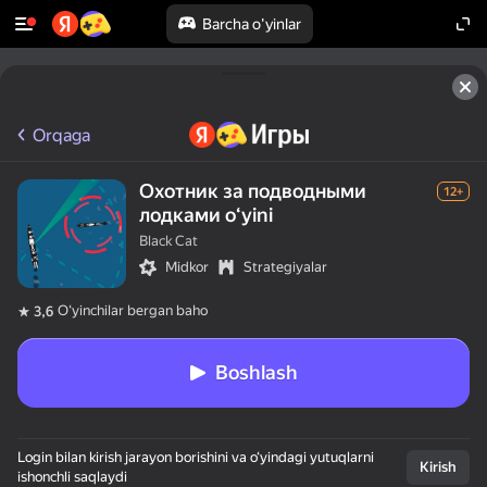
Barcha o'yinlar
Orqaga
Охотник за подводными
12+
лодками oʻyini
Black Cat
Midkor
Strategiyalar
Oʻyinchilar bergan baho
3,6
Boshlash
Login bilan kirish jarayon borishini va o‘yindagi yutuqlarni
Kirish
ishonchli saqlaydi