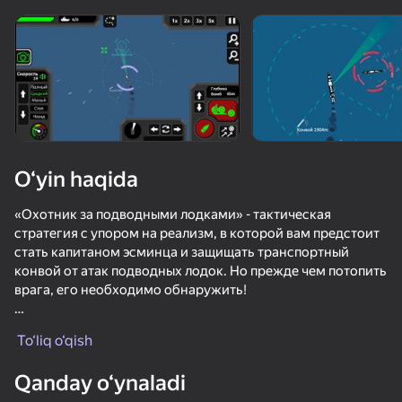
Qurilmani aylantiring
O‘yinlar faqat gorizontal
oriyentatsiyasida ishlaydi
O‘yin haqida
«Охотник за подводными лодками» - тактическая
стратегия с упором на реализм, в которой вам предстоит
стать капитаном эсминца и защищать транспортный
конвой от атак подводных лодок. Но прежде чем потопить
врага, его необходимо обнаружить!
OʻYNASH
Особенности игры:
To‘liq o‘qish
- Сложная симуляция морского боя эсминца против
подводных лодок.
Qanday o‘ynaladi
- Реалистичные системы обнаружения целей: сонар