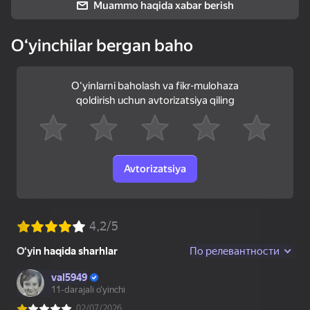
Muammo haqida xabar berish
72
Oʻyinchilar bergan baho
Slime & Drop
Игра на память:
Зомботрон
Квадратный вызов
Перезагрузка
Oʻyinlarni baholash va fikr-mulohaza
qoldirish uchun avtorizatsiya qiling
49
23
Avtorizatsiya
Мой питомец Пебл
Лабубу: Купи Всех!
Эволюция Dandy
World
52
67
63