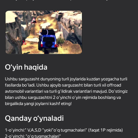
25
Симулятор
Майн рыбалка
Симулятор Одного
Каменщика - Майн
Блока - Майн МОД!
МОД!
O‘yin haqida
56
58
33
Волны - Куча пазлов
Робби: Стань
Спрунки Бокс - Бей
Ushbu sarguzasht dunyoning turli joylarida kuzdan yozgacha turli
Шахтёром!
Рэгдолы в 3D
fasllarda bo'ladi. Ushbu ajoyib sarguzasht bilan turli xil offroad
avtomobil variantlari va turli g'ildirak variantlari mavjud. Do'stingiz
bilan ushbu sarguzashtni 2 o'yinchi o'yin rejimida boshlang va
birgalikda yangi joylarni kashf eting!
Qanday o‘ynaladi
30
34
1-o'yinchi:" V,A,S,D "yoki"o'q tugmachalari" (faqat 1P rejimida)
Удивительные
Block Puzzle Цветные
Метание Ножей 2D
2-o'yinchi: "o'q tugmachalari"
картинки. Раскраска
Пазлы