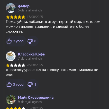
Кирпичики Куча
Обби Робби: Помоги
пазлов
Спрунки
1
2
3
4
5
Tugashi
Dasturchilarga
Onlayn o‘yinlar dasturchilarini
Яндекс Игры xizmati bilan
hamkorlik qilishga taklif qilamiz
Batafsil