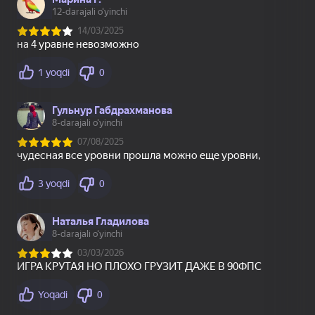
18+
18+
14
Проклятая дорога
Зигзаги Куча пазлов
Blok Jumboq: Bloklar
bilan Boshqotirma
16+
52
44
Sprunki snow day
Лодочки - Куча
Нубик Прыгун:
пазлов
Соревнование
16+
62