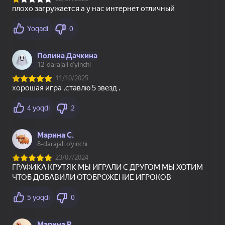
Sprunki Interactive
Заплатки - Куча
Страйк: шутер
пазлов
49
26
42
Superflight
Мой Поющий
Incredibox Xrun
Брейнрот 300%
Оригинал
58
51
Ласточки - Куча
Пайетки Симулятор
Месть Кальмарам -
пазлов
Цвета по Номерам
Рэгдолл Шоу!