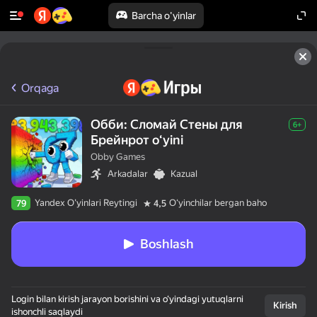
Barcha o'yinlar
Orqaga
Обби: Сломай Стены для
6+
Брейнрот oʻyini
Obby Games
Arkadalar
Kazual
Yandex O'yinlari Reytingi
Oʻyinchilar bergan baho
79
4,5
Boshlash
Login bilan kirish jarayon borishini va o‘yindagi yutuqlarni
Kirish
ishonchli saqlaydi