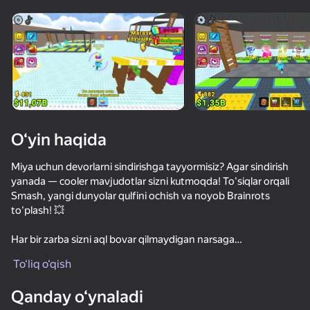
Qurilmani aylantiring
O‘yinlar faqat gorizontal
oriyentatsiyasida ishlaydi
O‘yin haqida
Miya uchun devorlarni sindirishga tayyormisiz? Agar sindirish
yanada — cooler mavjudotlar sizni kutmoqda! To'siqlar orqali
Smash, yangi dunyolar qulfini ochish va noyob Brainrots
to'plash! 💥
Har bir zarba sizni aql bovar qilmaydigan narsaga
OʻYNASH
yaqinlashtiradi! Bloklarni sindirish, o'ljani olish va chuqurroq
To‘liq o‘qish
surish — bu erda eng noyob namunalar yashiringan! ⏱️
76
67
72
Qanday o‘ynaladi
Umumiy topdingizmi? Boshlash uchun yomon emas! 😋
Обби: Строй Мост Ради Брейнрот
Я Монстр!
Zomblox