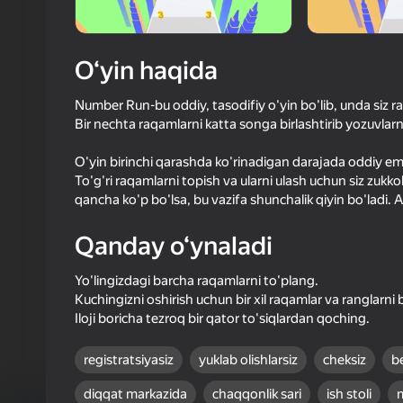
50
Yandex 
Login bilan 
O‘yin haqida
o‘yindagi yu
Number Run-bu oddiy, tasodifiy o'yin bo'lib, unda siz ra
Bir nechta raqamlarni katta songa birlashtirib yozuvlarn
O'yin birinchi qarashda ko'rinadigan darajada oddiy em
To'g'ri raqamlarni topish va ularni ulash uchun siz zukkol
qancha ko'p bo'lsa, bu vazifa shunchalik qiyin bo'ladi. A
Qanday o‘ynaladi
Yo'lingizdagi barcha raqamlarni to'plang.
Kuchingizni oshirish uchun bir xil raqamlar va ranglarni b
Iloji boricha tezroq bir qator to'siqlardan qoching.
registratsiyasiz
yuklab olishlarsiz
cheksiz
b
diqqat markazida
chaqqonlik sari
ish stoli
m