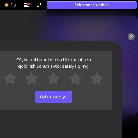
Reklamani o‘chirish
50+ eng yaxshi o‘yinlar, hatto

«o‘ynamaydigan» odamlar ham 
ularni o‘ynaydi
Oʻyinlarni baholash va fikr-mulohaza
qoldirish uchun avtorizatsiya qiling
Avtorizatsiya
Ko'rish