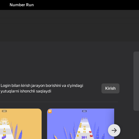
Number Run
Login bilan kirish jarayon borishini va o‘yindagi
Kirish
yutuqlarni ishonchli saqlaydi
Bekor qilish
Number Run
0+
Argon Infotech
Kazual