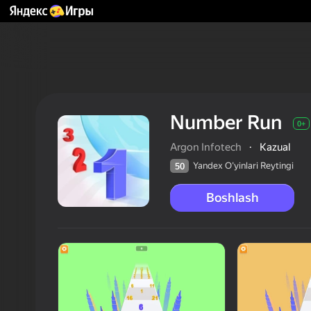
Number Run
0+
Argon Infotech
·
Kazual
Yandex O'yinlari Reytingi
50
Boshlash