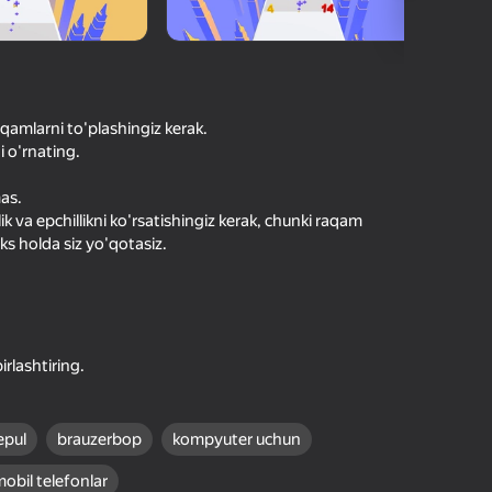
O'yinlari Reytingi
kirish jarayon borishini va
Kirish
tuqlarni ishonchli saqlaydi
qamlarni to'plashingiz kerak.
Boshlash
i o'rnating.
as.
ik va epchillikni ko'rsatishingiz kerak, chunki raqam
Oʻyin haqida batafsil
ks holda siz yo'qotasiz.
irlashtiring.
epul
brauzerbop
kompyuter uchun
obil telefonlar