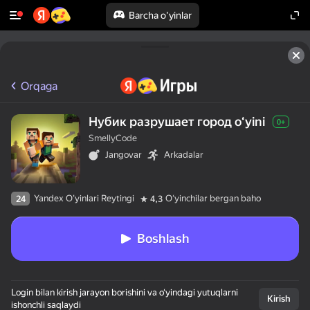
Barcha o'yinlar
Orqaga
Нубик разрушает город oʻyini
0+
SmellyCode
Jangovar
Arkadalar
Yandex O'yinlari Reytingi
Oʻyinchilar bergan baho
24
4,3
Boshlash
Login bilan kirish jarayon borishini va o‘yindagi yutuqlarni
Kirish
ishonchli saqlaydi