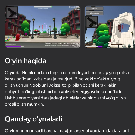
Qurilmani aylantiring
O‘yinlar faqat gorizontal
oriyentatsiyasida ishlaydi
O‘yin haqida
O'yinda Nubik undan chiqish uchun deyarli butunlay yo'q qilishi
kerak bo'lgan ikkita daraja mavjud. Bino yoki ob'ektni yo'q
qilish uchun Noob uni voksel to'pi bilan otishi kerak, lekin
ehtiyot bo'ling, otish uchun voksel energiyasi kerak bo'ladi.
Ushbu energiyani darajadagi ob'ektlar va binolarni yo'q qilish
orqali olish mumkin.
OʻYNASH
Qanday o‘ynaladi
O'yinning maqsadi barcha mavjud arsenal yordamida darajani