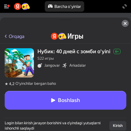
Barcha o'yinlar
Orqaga
Нубик: 40 дней с зомби oʻyini
6+
S22 игры
Jangovar
Arkadalar
Oʻyinchilar bergan baho
4,2
Boshlash
Login bilan kirish jarayon borishini va o‘yindagi yutuqlarni
Kirish
ishonchli saqlaydi