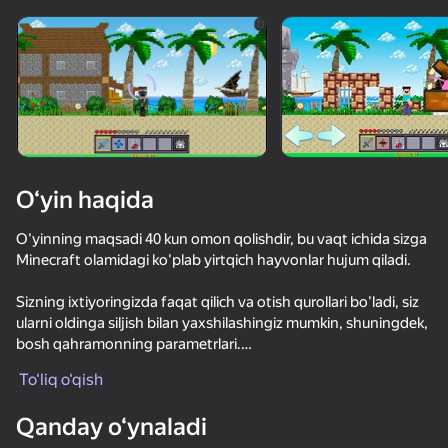
Qurilmani aylantiring
O‘yinlar faqat gorizontal
oriyentatsiyasida ishlaydi
O‘yin haqida
O'yinning maqsadi 40 kun omon qolishdir, bu vaqt ichida sizga
Minecraft olamidagi ko'plab yirtqich hayvonlar hujum qiladi.
Sizning ixtiyoringizda faqat qilich va otish qurollari bo'ladi, siz
ularni oldinga siljish bilan yaxshilashingiz mumkin, shuningdek,
bosh qahramonning parametrlari.
OʻYNASH
To‘liq o‘qish
Odatiy yirtqich hayvonlardan tashqari, siz hujumni
boshqaradigan 5 ta xo'jayinni mag'lub qilishingiz kerak bo'ladi.
54
60
54
54
Qanday o‘ynaladi
Stick Archers Battle
Майнкрафт Битва! Разруби Армию Мобов!
TearDown - Круши всё