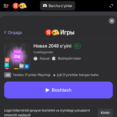
Barcha o'yinlar
Orqaga
Новая 2048 oʻyini
0+
truelisgames
Kazual
Boshqotirmalar
Yandex O'yinlari Reytingi
Oʻyinchilar bergan baho
49
3,9
Boshlash
Login bilan kirish jarayon borishini va o‘yindagi yutuqlarni
Kirish
ishonchli saqlaydi