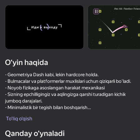
Qurilmani aylantiring
O‘yinlar faqat gorizontal
oriyentatsiyasida ishlaydi
O‘yin haqida
- Geometriya Dash kabi, lekin hardcore holda.
- Bulmacalar va platformerlar muxlislari uchun qiziqarli bo'ladi.
- Noyob fizikaga asoslangan harakat mexanikasi
- Sizning epchilligingiz va aqlingizga qarshi turadigan kichik
jumboq darajalari.
- Minimalistik bir tegish bilan boshqarish
OʻYNASH
- Jozibali musiqa bilan qayta to'lqin
To‘liq o‘qish
66
60
66
Qanday o‘ynaladi
Ускользни от Лазера
Лазеры и блоки
Майнкрафт Дробилка