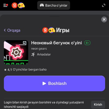
Barcha o'yinlar
Orqaga
Неоновый бегунок oʻyini
6+
neon gears
Arkadalar
Oʻyinchilar bergan baho
4,1
Boshlash
Login bilan kirish jarayon borishini va o‘yindagi yutuqlarni
Kirish
ishonchli saqlaydi