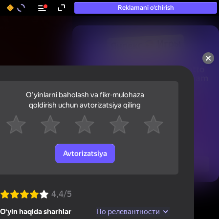
Reklamani o‘chirish
50+ eng yaxshi o‘yinlar, hatto

«o‘ynamaydigan» odamlar ham 
ularni o‘ynaydi
Oʻyinlarni baholash va fikr-mulohaza
qoldirish uchun avtorizatsiya qiling
Avtorizatsiya
Ko'rish