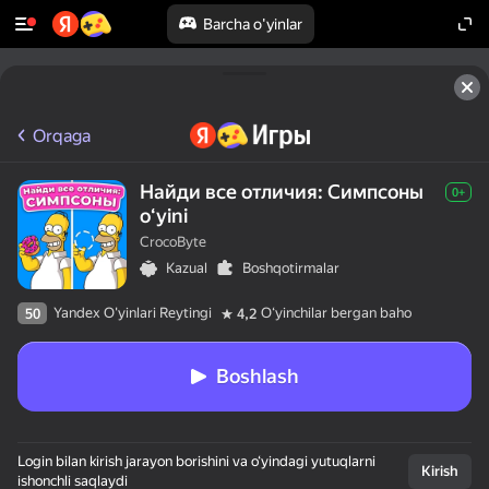
Barcha o'yinlar
Orqaga
Найди все отличия: Симпсоны
0+
oʻyini
CrocoByte
Kazual
Boshqotirmalar
Yandex O'yinlari Reytingi
Oʻyinchilar bergan baho
50
4,2
Boshlash
Login bilan kirish jarayon borishini va o‘yindagi yutuqlarni
Kirish
ishonchli saqlaydi