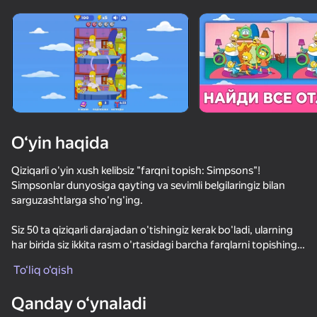
O‘yin haqida
Qiziqarli o'yin xush kelibsiz "farqni topish: Simpsons"!
Simpsonlar dunyosiga qayting va sevimli belgilaringiz bilan
sarguzashtlarga sho'ng'ing.
Siz 50 ta qiziqarli darajadan o'tishingiz kerak bo'ladi, ularning
har birida siz ikkita rasm o'rtasidagi barcha farqlarni topishingiz
kerak bo'ladi. Ehtiyot bo'ling, chunki farqlar juda nozik bo'lishi
To‘liq o‘qish
mumkin! Har bir to'g'ri topilgan farq uchun siz ball olasiz. Va
52
50+ top o‘yinlar, ularni o‘ynaydilar

38
46
etarli ball to'plaganingizda, peshqadamlar ro'yxatidagi boshqa
hatto «o‘ynamaydigan» odamlar ham
Qanday o‘ynaladi
Cookie Clicker
o'yinchilar bilan raqobatlasha olasiz va birinchi o'rinni
Эволюция Brainrot: Кликер
Вайб МЕЛЛСТРОЯ: Кликер
Блок Стек