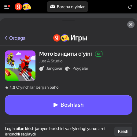
Barcha o'yinlar
50+ top o‘yinlar, ularni o‘ynaydilar

hatto «o‘ynamaydigan» odamlar ham
Orqaga
Мото Бандиты oʻyini
6+
Just A Studio
Jangovar
Poygalar
Oʻyinchilar bergan baho
4,0
Boshlash
Login bilan kirish jarayon borishini va o‘yindagi yutuqlarni
Kirish
ishonchli saqlaydi