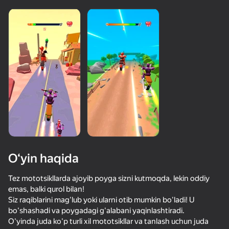
O‘yin haqida
Tez mototsikllarda ajoyib poyga sizni kutmoqda, lekin oddiy
emas, balki qurol bilan!
Siz raqiblarini mag'lub yoki ularni otib mumkin bo'ladi! U
70
64
68
48
bo'shashadi va poygadagi g'alabani yaqinlashtiradi.
Липкая Бойня
Эпичная Арена Объединяй и Уничтожай
Stick Archers
O'yinda juda ko'p turli xil mototsikllar va tanlash uchun juda