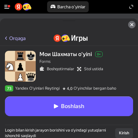
Barcha o'yinlar
Orqaga
Мои Шахматы oʻyini
0+
Forms
Boshqotirmalar
Stol ustida
Yandex O'yinlari Reytingi
Oʻyinchilar bergan baho
73
4,0
Boshlash
Login bilan kirish jarayon borishini va o‘yindagi yutuqlarni
Kirish
ishonchli saqlaydi