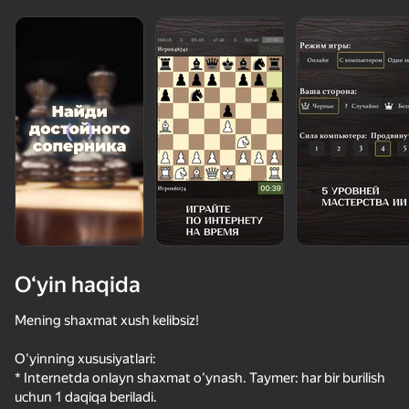
O‘yin haqida
Mening shaxmat xush kelibsiz!
O'yinning xususiyatlari:
65
50+ top o‘yinlar, ularni o‘ynaydilar

59
68
79
* Internetda onlayn shaxmat o'ynash. Taymer: har bir burilish
hatto «o‘ynamaydigan» odamlar ham
Путь Пикселя
Чикз Стак
Шашки+
uchun 1 daqiqa beriladi.