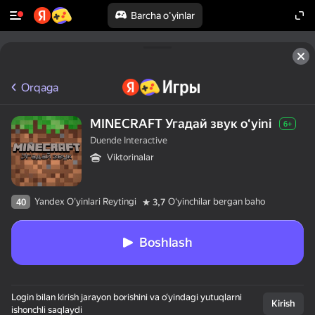
Barcha o'yinlar
Orqaga
MINECRAFT Угадай звук oʻyini
6+
Duende Interactive
Viktorinalar
Yandex O'yinlari Reytingi
Oʻyinchilar bergan baho
40
3,7
Boshlash
Login bilan kirish jarayon borishini va o‘yindagi yutuqlarni
Kirish
ishonchli saqlaydi