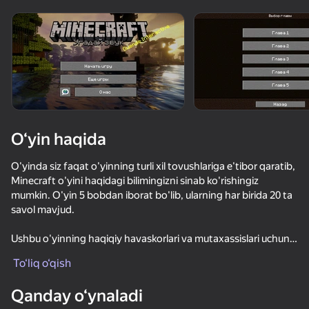
Qurilmani aylantiring
O‘yinlar faqat gorizontal
oriyentatsiyasida ishlaydi
O‘yin haqida
O'yinda siz faqat o'yinning turli xil tovushlariga e'tibor qaratib,
Minecraft o'yini haqidagi bilimingizni sinab ko'rishingiz
mumkin. O'yin 5 bobdan iborat bo'lib, ularning har birida 20 ta
savol mavjud.
Ushbu o'yinning haqiqiy havaskorlari va mutaxassislari uchun
OʻYNASH
qiziqarli bo'ladi.
To‘liq o‘qish
Biz doimo rivojlanmoqdamiz va tez orada siz o'zingizni sinab
Qanday o‘ynaladi
ko'rishingiz mumkin bo'lgan ko'plab testlar qo'shiladi.