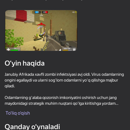
25
Симулятор
Майн рыбалка
Симулятор Одного
Каменщика - Майн
Блока - Майн МОД!
МОД!
O‘yin haqida
56
58
33
Волны - Куча пазлов
Робби: Стань
Спрунки Бокс - Бей
Janubiy Afrikada xavfli zombi infektsiyasi avj oldi. Virus odamlarning
Шахтёром!
Рэгдолы в 3D
ongini egallaydi va ularni sog'lom odamlarni yo'q qilishga majbur
qiladi.
Odamlarning g'alaba qozonish imkoniyatini oshirish uchun jang
maydonidagi strategik muhim nuqtani qo'lga kiritishga yordam
bering! 20 dan ortiq turdagi qurollar, batafsil xarita va mukofot
To‘liq o‘qish
uchun bajarilgan vazifalar.
30
34
Удивительные
Block Puzzle Цветные
Метание Ножей 2D
Qanday o‘ynaladi
картинки. Раскраска
Пазлы