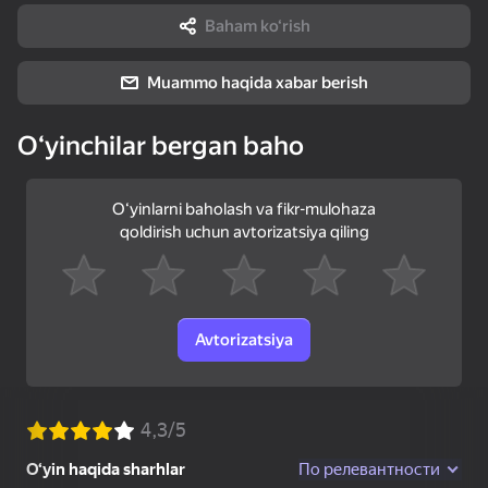
Baham ko‘rish
72
Muammo haqida xabar berish
Slime & Drop
Игра на память:
Зомботрон
Квадратный вызов
Перезагрузка
Oʻyinchilar bergan baho
Oʻyinlarni baholash va fikr-mulohaza
qoldirish uchun avtorizatsiya qiling
49
23
Мой питомец Пебл
Лабубу: Купи Всех!
Эволюция Dandy
World
Avtorizatsiya
52
67
63