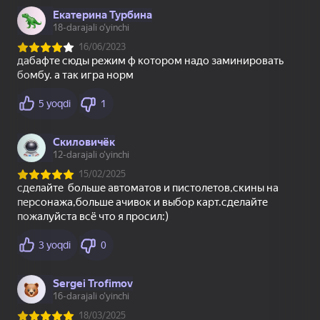
Sprunki Interactive
Заплатки - Куча
Страйк: шутер
пазлов
49
26
42
Superflight
Мой Поющий
Incredibox Xrun
Брейнрот 300%
Оригинал
58
51
Ласточки - Куча
Пайетки Симулятор
Месть Кальмарам -
пазлов
Цвета по Номерам
Рэгдолл Шоу!