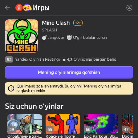
Topish
Oʻyin yoki janrni qidiring
Mine Clash
12+
SPLASH
Яндекс Игры
Jangovar
Oʻgʻil bolalar uchun
Tavsiya qilamiz
Yandex O'yinlari Reytingi
Oʻyinchilar bergan baho
52
4,3
Mening oʻyinlarimga qoʻshish
Qurilmangizda ishlamaydi. Bu oʻyinni “Mening oʻyinlarim”ga
saqlash mumkin
18+
30
50
Милые Плитки: Puzzle
Кликер "Великий из
МГЕ Статус
Siz uchun oʻyinlar
бродячих псов"
59
55
66
47
Ограбление банка
Красные Против Синих: Война
Epic Parkour: Block Platformer
Doom fo