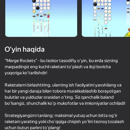
O‘yin haqida
"Merge Rockets" - bu tezkor tasodifiy o'yin, bu erda sizning
maqsadingiz eng kuchli raketani to'plash va iloji boricha
yuqoriga ko'tarilishdir!
Raketalarni birlashtiring, ularning ish faoliyatini yaxshilang va
har bir yangi daraja bilan tobora murakkablashib borayotgan
bulutlar va yulduzlar orasidan o'ting. Siz qanchalik baland
bo'lsangiz, shunchalik ko'p mukofotlar va imkoniyatlar ochiladi!
Strategiyangizni tanlang: maksimal yutuq uchun bitta og'ir
72
49
53
32
raketani yarating yoki cho'qqiga chiqish yo'lini tezroq tozalash
Зомботрон Перезагрузка
Stack Fire Ball
Will it Crush? Кликер Дробилка
uchun butun parkni to'plang!