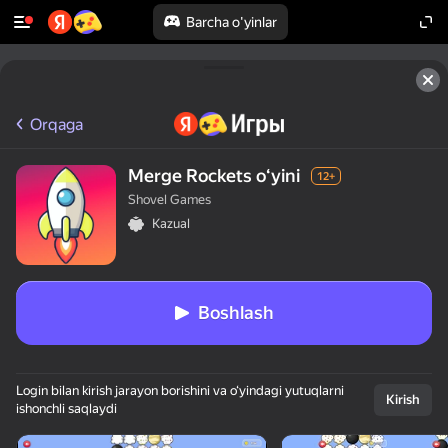
Barcha o'yinlar
Orqaga
Merge Rockets oʻyini
12+
Shovel Games
Kazual
Boshlash
Login bilan kirish jarayon borishini va o‘yindagi yutuqlarni
Kirish
ishonchli saqlaydi