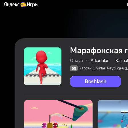
Марафонская г
Ohayo
·
Arkadalar
Kazual
Yandex O'yinlari Reytingi
58
3
Boshlash