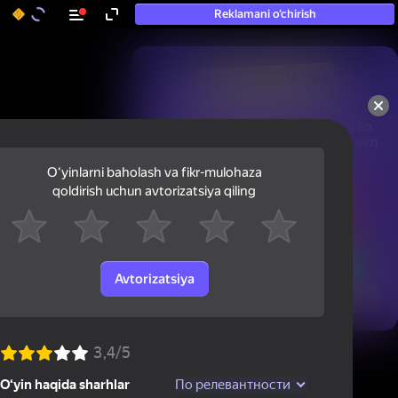
Reklamani o‘chirish
50+ eng yaxshi o‘yinlar, hatto

«o‘ynamaydigan» odamlar ham 
ularni o‘ynaydi
Oʻyinlarni baholash va fikr-mulohaza
qoldirish uchun avtorizatsiya qiling
Avtorizatsiya
Ko'rish