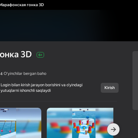
Марафонская гонка 3D
онка 3D
6+
Oʻyinchilar bergan baho
,4
Login bilan kirish jarayon borishini va o‘yindagi
Kirish
yutuqlarni ishonchli saqlaydi
Bekor qilish
Марафонская
6+
гонка 3D
Ohayo
Arkadalar
Kazual