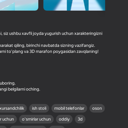
O'yinlari Reytingi
hilar bergan baho
kirish jarayon borishini va
Kirish
tuqlarni ishonchli saqlaydi
, siz ushbu xavfli joyda yugurish uchun xarakteringizni
Boshlash
rakat qiling, birinchi navbatda sizning vazifangiz.
, ularni to'plang va 3D marafon poygasidan zavqlaning!
Oʻyin haqida batafsil
yuboring.
ngi belgilarni oching.
xursandchilik
ish stoli
mobil telefonlar
oson
r uchun
oʻsmirlar uchun
oddiy
3d