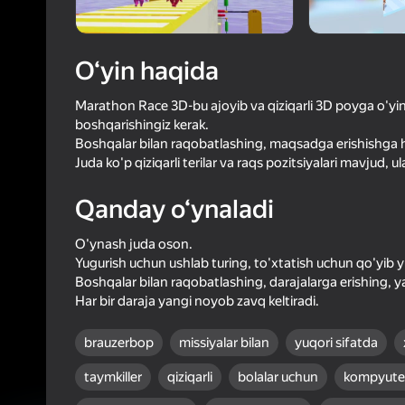
58
Yandex 
3,4
Oʻyinc
Login bilan 
O‘yin haqida
o‘yindagi yu
Marathon Race 3D-bu ajoyib va qiziqarli 3D poyga o'yini
boshqarishingiz kerak.
Boshqalar bilan raqobatlashing, maqsadga erishishga ha
Juda ko'p qiziqarli terilar va raqs pozitsiyalari mavjud
Qanday o‘ynaladi
O'ynash juda oson.
Yugurish uchun ushlab turing, to'xtatish uchun qo'yib 
Boshqalar bilan raqobatlashing, darajalarga erishing, ya
Har bir daraja yangi noyob zavq keltiradi.
brauzerbop
missiyalar bilan
yuqori sifatda
taymkiller
qiziqarli
bolalar uchun
kompyute