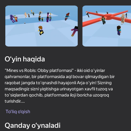
Qurilmani aylantiring
O‘yinlar faqat gorizontal
oriyentatsiyasida ishlaydi
O‘yin haqida
"Mines vs Robls: Obby platformasi" - ikki oid o'yinlar
qahramonlar, bir platformasida aql bovar qilmaydigan bir
raqobat jangda to'qnashdi hayajonli Arja o'yin! Sizning
maqsadingiz sizni yiqitishga urinayotgan xavfli tuzoq va
to'siqlardan qochib, platformada iloji boricha uzoqroq
turishdir.
OʻYNASH
To‘liq o‘qish
O'yin Xususiyatlari:
82
76
64
74
Qanday o‘ynaladi
Скайварс Онлайн
O'z tomoningizni tanlang: o'yin boshida siz qaysi tomonda
Обби: Мини Игры Против 1000!
Ломай Нубика Полностью!