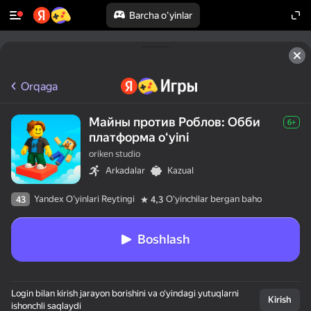
Barcha o'yinlar
Orqaga
Майны против Роблов: Обби
6+
платформа oʻyini
oriken studio
Arkadalar
Kazual
Yandex O'yinlari Reytingi
Oʻyinchilar bergan baho
43
4,3
Boshlash
Login bilan kirish jarayon borishini va o‘yindagi yutuqlarni
Kirish
ishonchli saqlaydi